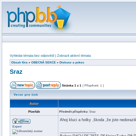
Vyhledat témata bez odpovědí
|
Zobrazit aktivní témata
Obsah fóra
»
OBECNÁ SEKCE
»
Diskuse a pokec
Sraz
Stránka
1
z
1
[ Příspěvek: 1 ]
Verze pro tisk
Autor
Plzeňák
Předmět příspěvku:
Sraz
Ahoj kluci a holky ,škoda ,že jste nedoraz
Expert
_________________