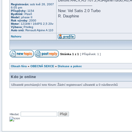
Before:R4CV,R5´78TS,R5AlpineTurbo,R8,
Registrován:
sob kvě 26, 2007
-----------------------------
6:05 pm
Now: Vel Satis 2.0 Turbo
Příspěvky:
1154
Bydliště:
Plzeň
R. Dauphine
Model:
phase II
Rok výroby:
2000
Motor:
121kW / 164PS 2,5 20v
Výbava:
Privileg
Auto snů:
Renault Alpine A 110
Nahoru
Stránka
1
z
1
[ Příspěvek: 1 ]
Obsah fóra
»
OBECNÁ SEKCE
»
Diskuse a pokec
Kdo je online
Uživatelé procházející toto fórum: Žádní registrovaní uživatelé a 0 návštevníků
Hledat: