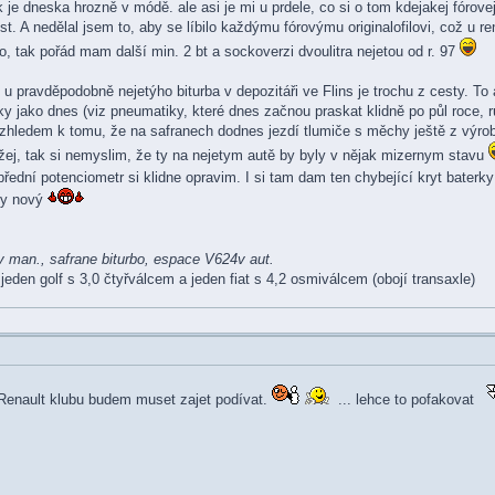
k je dneska hrozně v módě. ale asi je mi u prdele, co si o tom kdejakej fórov
st. A nedělal jsem to, aby se líbilo každýmu fórovýmu originalofilovi, což u
o, tak pořád mam další min. 2 bt a sockoverzi dvoulitra nejetou od r. 97
u pravděpodobně nejetýho biturba v depozitáři ve Flins je trochu z cesty. To
oky jako dnes (viz pneumatiky, které dnes začnou praskat klidně po půl roce, 
vzhledem k tomu, že na safranech dodnes jezdí tlumiče s měchy ještě z výroby
ržej, tak si nemyslim, že ty na nejetym autě by byly v nějak mizernym stavu
řední potenciometr si klidne opravim. I si tam dam ten chybející kryt baterky
zky nový
 man., safrane biturbo, espace V624v aut.
jeden golf s 3,0 čtyřválcem a jeden fiat s 4,2 osmiválcem (obojí transaxle)
Renault klubu budem muset zajet podívat.
... lehce to pofakovat