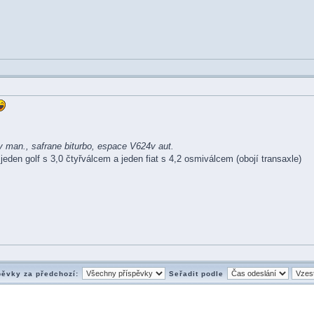
 man., safrane biturbo, espace V624v aut.
jeden golf s 3,0 čtyřválcem a jeden fiat s 4,2 osmiválcem (obojí transaxle)
pěvky za předchozí:
Seřadit podle