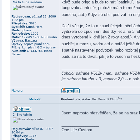
když bude origo a bude to mít "patinku", ja
Má to tu na svědomí
fungovalo a interiér, protože mám tu možno
porsche, atd.) Když se chci podívat na orig
Registrován:
pát zář 29, 2006
1:22 pm
Příspěvky:
3620
Další věc je, že to o zpuchřelejch měchách 
Bydliště:
Kutná Hora
Model:
phase I
vydržela do zpuchření desítky let a ne 3 r
Rok výroby:
1996
dnes vyrobené klidně jen 2 roky apod.). A 
Motor:
197kW / 268 PS Biturbo
Výbava:
Baccara
puchřej v mrazu, vedru atd a pořád ještě d
Úpravy:
teprve proběhnou
Plány:
kompletní GO + úpravy
špatně nastavenej podvozek nebo rozbitej p
Auto snů:
C+CLK+SL Black
Series
budu se na to dívat, jak je to všechno he
_________________
čobolo: safrane V612v man., safrane V624v
je: safrane biturbo x 3, espace 2,0
a pak 
dci
Nahoru
MatesK
Předmět příspěvku:
Re: Renault Club ČR
Jsem naprosto přesvědčen, že se na sraz 
2. Site Admin
_________________
Registrován:
stř lis 07, 2007
One Life Custom
10:04 pm
Příspěvky:
1715
Bydliště:
Praha