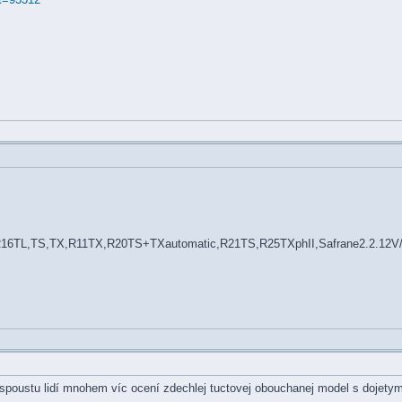
R16TL,TS,TX,R11TX,R20TS+TXautomatic,R21TS,R25TXphII,Safrane2.2.12V
že spoustu lidí mnohem víc ocení zdechlej tuctovej obouchanej model s dojet