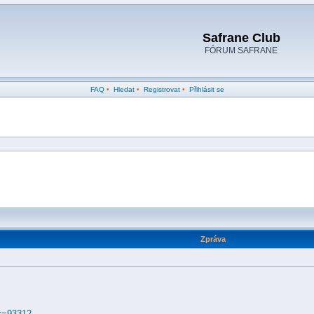
Safrane Club
FÓRUM SAFRANE
FAQ
•
Hledat
•
Registrovat
•
Přihlásit se
Zpráva
?t=93312