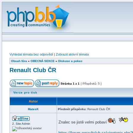
Vyhledat témata bez odpovědí
|
Zobrazit aktivní témata
Obsah fóra
»
OBECNÁ SEKCE
»
Diskuse a pokec
Renault Club ČR
Stránka
1
z
1
[ Příspěvků: 5 ]
Verze pro tisk
Autor
MatesK
Předmět příspěvku:
Renault Club ČR
Znalec se jistě velmi pobaví
2. Site Admin
https://forum.renaultclub.cz/viewtopic.php