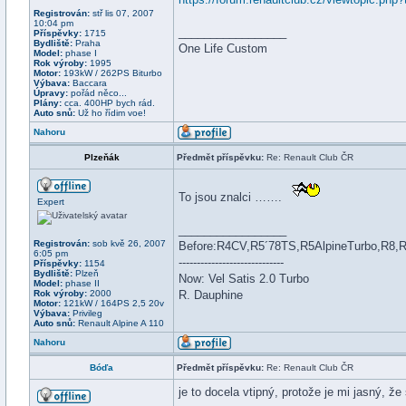
Registrován:
stř lis 07, 2007
10:04 pm
_________________
Příspěvky:
1715
Bydliště:
Praha
One Life Custom
Model:
phase I
Rok výroby:
1995
Motor:
193kW / 262PS Biturbo
Výbava:
Baccara
Úpravy:
pořád něco...
Plány:
cca. 400HP bych rád.
Auto snů:
Už ho řídim voe!
Nahoru
Plzeňák
Předmět příspěvku:
Re: Renault Club ČR
To jsou znalci …….
Expert
_________________
Registrován:
sob kvě 26, 2007
Before:R4CV,R5´78TS,R5AlpineTurbo,R8,
6:05 pm
-----------------------------
Příspěvky:
1154
Bydliště:
Plzeň
Now: Vel Satis 2.0 Turbo
Model:
phase II
Rok výroby:
2000
R. Dauphine
Motor:
121kW / 164PS 2,5 20v
Výbava:
Privileg
Auto snů:
Renault Alpine A 110
Nahoru
Bóďa
Předmět příspěvku:
Re: Renault Club ČR
je to docela vtipný, protože je mi jasný, 