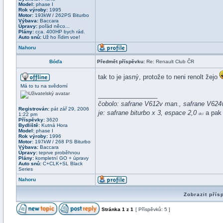
Model:
phase I
Rok výroby:
1995
Motor:
193kW / 262PS Biturbo
Výbava:
Baccara
Úpravy:
pořád něco...
Plány:
cca. 400HP bych rád.
Auto snů:
Už ho řídim voe!
Nahoru
Bóďa
Předmět příspěvku:
Re: Renault Club ČR
tak to je jasný, protože to neni renolt žejo
Má to tu na svědomí
_________________
čobolo: safrane V612v man., safrane V624v
Registrován:
pát zář 29, 2006
je: safrane biturbo x 3, espace 2,0
a pak 
1:22 pm
dci
Příspěvky:
3620
Bydliště:
Kutná Hora
Model:
phase I
Rok výroby:
1996
Motor:
197kW / 268 PS Biturbo
Výbava:
Baccara
Úpravy:
teprve proběhnou
Plány:
kompletní GO + úpravy
Auto snů:
C+CLK+SL Black
Series
Nahoru
Zobrazit přís
Stránka
1
z
1
[ Příspěvků: 5 ]