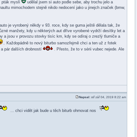
ej pták myslí
udělal jsem si auto podle sebe, aby trochu jelo a
 renaultu mimochodem stejně nikdo nedocení jako u jinejch značek (bmw,
 auto je vyrobený někdy v 93. roce, kdy se guma ještě dělala tak, že
různé manžety, kdy u některých aut dříve vyrobené vydrží desítky let a
 a jsou v provozu stovky tisíc km, kdy se odíraj o zrezlý tlumiče a
.. Každopádně to nový biturbo samozřejmě chci a ten už z fotek
 a pár dalších drobností
. Přesto, že to v sérii vubec nejede. Ale
Napsal:
stř zář 04, 2019 8:22 am
... chci vidět jak bude u těch biturb ohrnovat nos