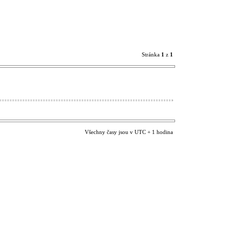
Stránka
1
z
1
Všechny časy jsou v UTC + 1 hodina