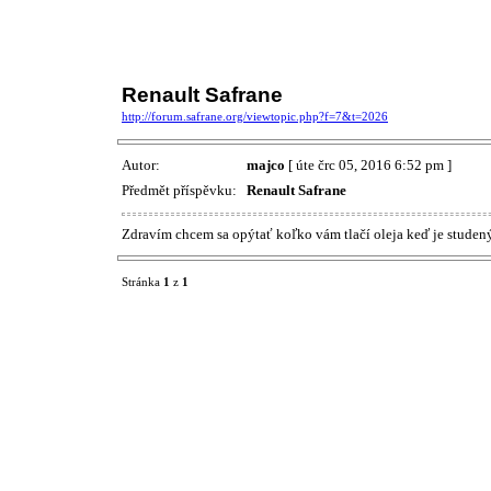
Renault Safrane
http://forum.safrane.org/viewtopic.php?f=7&t=2026
Autor:
majco
[ úte črc 05, 2016 6:52 pm ]
Předmět příspěvku:
Renault Safrane
Zdravím chcem sa opýtať koľko vám tlačí oleja keď je studen
Stránka
1
z
1