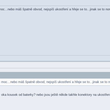
c...nebo máš špatně obvod, nejspíš ukostření a hřeje se to...jinak se to no
oc...nebo máš špatně obvod, nejspíš ukostření a hřeje se to...jinak se to 
y oka kousek od baterky? nebo jsou ještě někde takhle konektory na ukostřen