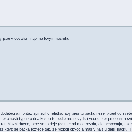
ý jsou v dosahu - např na levym nosníku.
ne dodatecna montaz spinaciho relatka, aby pres tu packu nesel proud do svet
 okolnosti typu spatna kostra to podle me nevydrzi vecne, kor pri dennim svic
l ten hlavni duvod, proc se to deje (coz se mi moc nezda, ale neoponuju, ta
 az kdyz se packa roztece tak, ze rozpoji obvod a mas v hajzlu dalsi packu. 