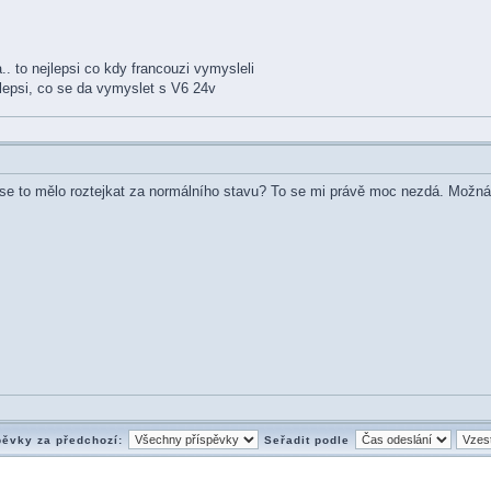
to nejlepsi co kdy francouzi vymysleli
epsi, co se da vymyslet s V6 24v
se to mělo roztejkat za normálního stavu? To se mi právě moc nezdá. Možná t
pěvky za předchozí:
Seřadit podle