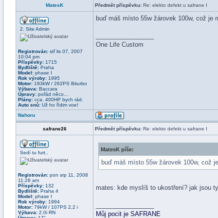
MatesK
Předmět příspěvku:
Re: elekto defekt u safrane I
buď máš místo 55w žárovek 100w, což je mo
2. Site Admin
_________________
One Life Custom
Registrován:
stř lis 07, 2007
10:04 pm
Příspěvky:
1715
Bydliště:
Praha
Model:
phase I
Rok výroby:
1995
Motor:
193kW / 262PS Biturbo
Výbava:
Baccara
Úpravy:
pořád něco...
Plány:
cca. 400HP bych rád.
Auto snů:
Už ho řídim voe!
Nahoru
safrane26
Předmět příspěvku:
Re: elekto defekt u safrane I
MatesK píše:
Sedí tu furt..
buď máš místo 55w žárovek 100w, což je m
Registrován:
pon srp 11, 2008
11:28 am
Příspěvky:
132
mates: kde myslíš to ukostření? jak jsou t
Bydliště:
Praha 4
Model:
phase I
Rok výroby:
1994
_________________
Motor:
79kW / 107PS 2,2 i
Výbava:
2.0i RN
Můj pocit je SAFRANE
Úpravy:
17"