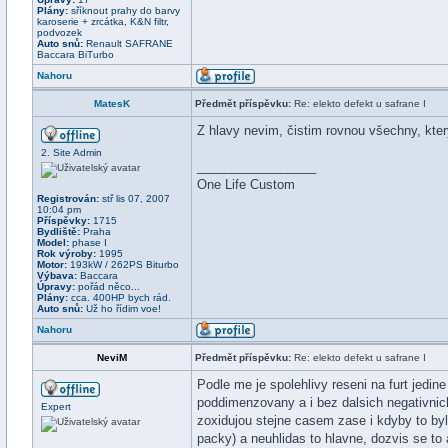
Plány:
sříknout prahy do barvy
karoserie + zrcátka, K&N filtr,
podvozek
Auto snů:
Renault SAFRANE
Baccara BiTurbo
Nahoru
MatesK
Předmět příspěvku:
Re: elekto defekt u safrane I
Z hlavy nevim, čistim rovnou všechny, kter
2. Site Admin
_________________
One Life Custom
Registrován:
stř lis 07, 2007
10:04 pm
Příspěvky:
1715
Bydliště:
Praha
Model:
phase I
Rok výroby:
1995
Motor:
193kW / 262PS Biturbo
Výbava:
Baccara
Úpravy:
pořád něco...
Plány:
cca. 400HP bych rád.
Auto snů:
Už ho řídim voe!
Nahoru
NeviM
Předmět příspěvku:
Re: elekto defekt u safrane I
Podle me je spolehlivy reseni na furt jedi
poddimenzovany a i bez dalsich negativnich
Expert
zoxidujou stejne casem zase i kdyby to by
packy) a neuhlidas to hlavne, dozvis se to