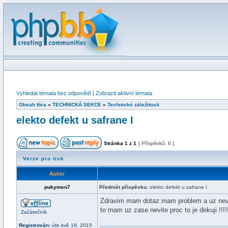
Vyhledat témata bez odpovědí
|
Zobrazit aktivní témata
Obsah fóra
»
TECHNICKÁ SEKCE
»
Technické záležitosti
elekto defekt u safrane I
Stránka
1
z
1
[ Příspěvků: 6 ]
Verze pro tisk
Autor
pukymen7
Předmět příspěvku:
elekto defekt u safrane I
Zdravim mam dotaz mam problem a uz nevim j
to mam uz zase nevite proc to je dekuji !!!!
Začátečník
Registrován:
úte kvě 19, 2015