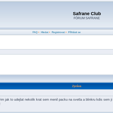
Safrane Club
FÓRUM SAFRANE
FAQ
•
Hledat
•
Registrovat
•
Přihlásit se
Zpráva
ak to udejlat nekolik krat sem menil packu na svetla a blinkru kdis sem ji 
!