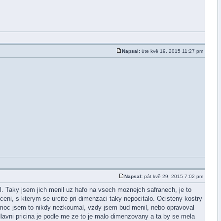
Napsal:
úte kvě 19, 2015 11:27 pm
Napsal:
pát kvě 29, 2015 7:02 pm
el. Taky jsem jich menil uz hafo na vsech moznejch safranech, je to
eni, s kterym se urcite pri dimenzaci taky nepocitalo. Ocisteny kostry
k moc jsem to nikdy nezkoumal, vzdy jsem bud menil, nebo opravoval
Hlavni pricina je podle me ze to je malo dimenzovany a ta by se mela