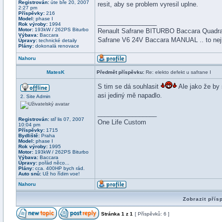
Registrován:
úte bře 20, 2007
resit, aby se problem vyresil uplne.
2:27 pm
Příspěvky:
216
Model:
phase I
_________________
Rok výroby:
1994
Motor:
193kW / 262PS Biturbo
Renault Safrane BITURBO Baccara Quadra.. 
Výbava:
Baccara
Safrane V6 24V Baccara MANUAL .. to nejl
Úpravy:
technické detaily
Plány:
dokonalá renovace
Nahoru
MatesK
Předmět příspěvku:
Re: elekto defekt u safrane I
S tim se dá souhlasit
Ale jako že by 
asi jediný mě napadlo.
2. Site Admin
_________________
Registrován:
stř lis 07, 2007
One Life Custom
10:04 pm
Příspěvky:
1715
Bydliště:
Praha
Model:
phase I
Rok výroby:
1995
Motor:
193kW / 262PS Biturbo
Výbava:
Baccara
Úpravy:
pořád něco...
Plány:
cca. 400HP bych rád.
Auto snů:
Už ho řídim voe!
Nahoru
Zobrazit přís
Stránka
1
z
1
[ Příspěvků: 6 ]