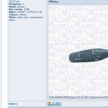
10:10 am
Přílohy:
Příspěvky:
1
Model:
phase I
Rok výroby:
1996
Motor:
101kW / 137PS 2,2 Si
Výbava:
elektro
Plány:
drzet auto v puvodnem
stavu
135123806235696.jpg [ 23.11 KiB | Zobrazeno 23513
Nahoru