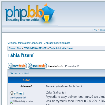
FAQ
•
Hled
Vyhledat témata bez odpovědí
|
Zobrazit aktivní témata
Obsah fóra
»
TECHNICKÁ SEKCE
»
Technické záležitosti
Táhla řízení
Stránka
1
z
1
[ Příspěvků: 2 ]
Verze pro tisk
Autor
Achernar9
Předmět příspěvku:
Táhla řízení
Zdar Safranisti
Vypadá to tady celkem dost mrtvě ale zkus
Mírně pokročilý
Jak na výměnu táhel řízení u 2,5 20V ? Dí