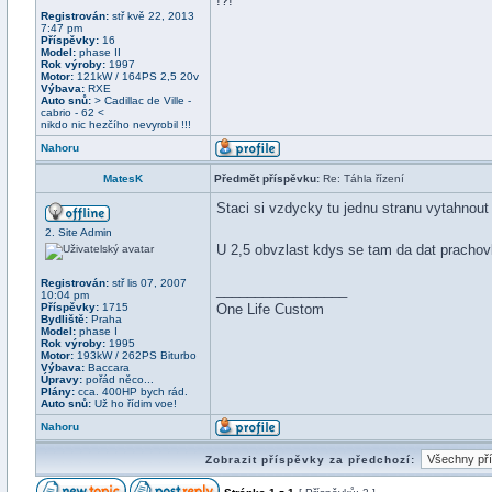
!?!
Registrován:
stř kvě 22, 2013
7:47 pm
Příspěvky:
16
Model:
phase II
Rok výroby:
1997
Motor:
121kW / 164PS 2,5 20v
Výbava:
RXE
Auto snů:
> Cadillac de Ville -
cabrio - 62 <
nikdo nic hezčího nevyrobil !!!
Nahoru
MatesK
Předmět příspěvku:
Re: Táhla řízení
Staci si vzdycky tu jednu stranu vytahnou
2. Site Admin
U 2,5 obvzlast kdys se tam da dat pracho
Registrován:
stř lis 07, 2007
_________________
10:04 pm
Příspěvky:
1715
One Life Custom
Bydliště:
Praha
Model:
phase I
Rok výroby:
1995
Motor:
193kW / 262PS Biturbo
Výbava:
Baccara
Úpravy:
pořád něco...
Plány:
cca. 400HP bych rád.
Auto snů:
Už ho řídim voe!
Nahoru
Zobrazit příspěvky za předchozí: