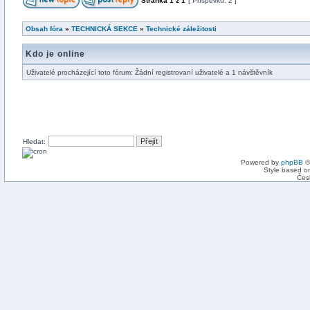
Stránka
1
z
1
[ Příspěvků: 2 ]
Obsah fóra
»
TECHNICKÁ SEKCE
»
Technické záležitosti
Kdo je online
Uživatelé procházející toto fórum: Žádní registrovaní uživatelé a 1 návštěvník
Hledat:
Powered by
phpBB
©
Style based on
Čes