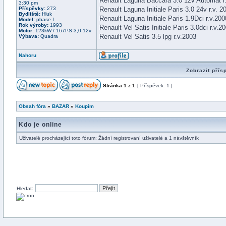
Renault Laguna Baccara 3.0 12v Automat r.
3:30 pm
Příspěvky:
273
Renault Laguna Initiale Paris 3.0 24v r.v. 
Bydliště:
Hluk
Renault Laguna Initiale Paris 1.9Dci r.v.20
Model:
phase I
Rok výroby:
1993
Renault Vel Satis Initiale Paris 3.0dci r.v.
Motor:
123kW / 167PS 3,0 12v
Renault Vel Satis 3.5 lpg r.v.2003
Výbava:
Quadra
Nahoru
Zobrazit přís
Stránka
1
z
1
[ Příspěvek: 1 ]
Obsah fóra
»
BAZAR
»
Koupím
Kdo je online
Uživatelé procházející toto fórum: Žádní registrovaní uživatelé a 1 návštěvník
Hledat: