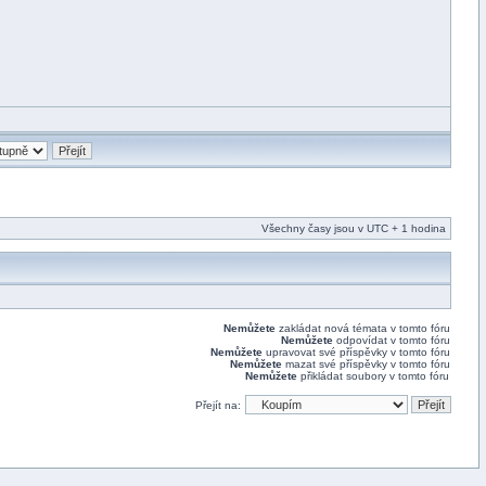
Všechny časy jsou v UTC + 1 hodina
Nemůžete
zakládat nová témata v tomto fóru
Nemůžete
odpovídat v tomto fóru
Nemůžete
upravovat své příspěvky v tomto fóru
Nemůžete
mazat své příspěvky v tomto fóru
Nemůžete
přikládat soubory v tomto fóru
Přejít na: