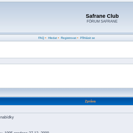
Safrane Club
FÓRUM SAFRANE
FAQ
•
Hledat
•
Registrovat
•
Přihlásit se
Zpráva
 nabídky