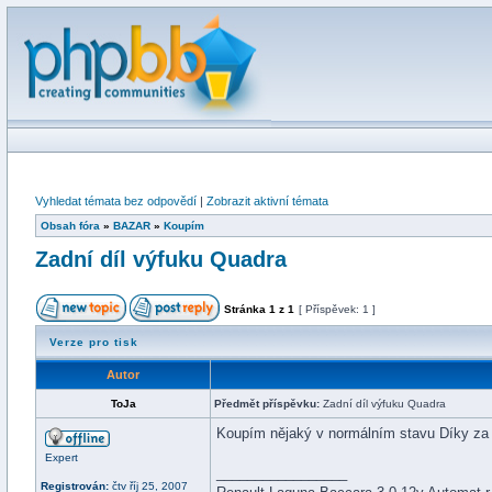
Vyhledat témata bez odpovědí
|
Zobrazit aktivní témata
Obsah fóra
»
BAZAR
»
Koupím
Zadní díl výfuku Quadra
Stránka
1
z
1
[ Příspěvek: 1 ]
Verze pro tisk
Autor
ToJa
Předmět příspěvku:
Zadní díl výfuku Quadra
Koupím nějaký v normálním stavu Díky za
Expert
_________________
Registrován:
čtv říj 25, 2007