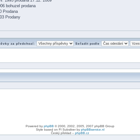
v. 1995 prodana 27.12. 2009
2006 bohuzel prodana
00 Prodana
2003 Prodany
pěvky za předchozí:
Seřadit podle
Powered by
phpBB
© 2000, 2002, 2005, 2007 phpBB Group
Style based on FI Subsilver by
phpBBservice.nl
Český překlad –
phpBB.cz