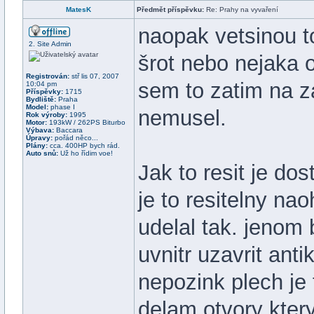
MatesK
Předmět příspěvku:
Re: Prahy na vyvaření
naopak vetsinou to
2. Site Admin
šrot nebo nejaka 
Registrován:
stř lis 07, 2007
sem to zatim na z
10:04 pm
Příspěvky:
1715
Bydliště:
Praha
Model:
phase I
nemusel.
Rok výroby:
1995
Motor:
193kW / 262PS Biturbo
Výbava:
Baccara
Úpravy:
pořád něco...
Plány:
cca. 400HP bych rád.
Auto snů:
Už ho řídim voe!
Jak to resit je dos
je to resitelny n
udelal tak. jenom 
uvnitr uzavrit ant
nepozink plech je 
delam otvory kter