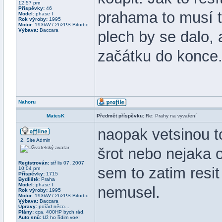
12:57 pm
Příspěvky:
46
prahama to musí t
Model:
phase I
Rok výroby:
1995
Motor:
193kW / 262PS Biturbo
Výbava:
Baccara
plech by se dalo, 
začátku do konce.
Nahoru
MatesK
Předmět příspěvku:
Re: Prahy na vyvaření
naopak vetsinou to
2. Site Admin
šrot nebo nejaka 
Registrován:
stř lis 07, 2007
sem to zatim resit
10:04 pm
Příspěvky:
1715
Bydliště:
Praha
Model:
phase I
nemusel.
Rok výroby:
1995
Motor:
193kW / 262PS Biturbo
Výbava:
Baccara
Úpravy:
pořád něco...
Plány:
cca. 400HP bych rád.
Auto snů:
Už ho řídim voe!