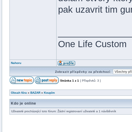
pak uzavrit tim 
______________
One Life Custom
Nahoru
Zobrazit příspěvky za předchozí:
Stránka
1
z
1
[ Příspěvků: 3 ]
Obsah fóra
»
BAZAR
»
Koupím
Kdo je online
Uživatelé procházející toto fórum: Žádní registrovaní uživatelé a 1 návštěvník