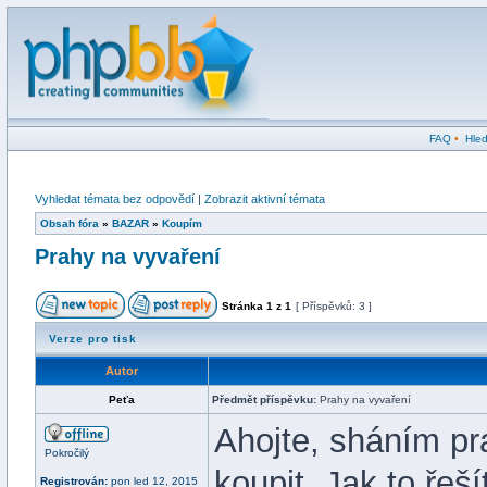
FAQ
•
Hled
Vyhledat témata bez odpovědí
|
Zobrazit aktivní témata
Obsah fóra
»
BAZAR
»
Koupím
Prahy na vyvaření
Stránka
1
z
1
[ Příspěvků: 3 ]
Verze pro tisk
Autor
Peťa
Předmět příspěvku:
Prahy na vyvaření
Ahojte, sháním pr
Pokročilý
koupit. Jak to ře
Registrován:
pon led 12, 2015