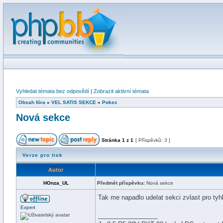
Vyhledat témata bez odpovědí
|
Zobrazit aktivní témata
Obsah fóra
»
VEL SATIS SEKCE
»
Pokec
Nová sekce
Stránka
1
z
1
[ Příspěvků: 3 ]
Verze pro tisk
Autor
HOnza_UL
Předmět příspěvku:
Nová sekce
Tak me napadlo udelat sekci zvlast pro t
Expert
_________________