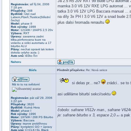
Ja 2.5 R5 20V RXT 99 bude LPG automat X
Registrován:
stř říj 04, 2006
mamka 3.0 V6 12V RXE LPG automat ... v
7:18 pm
Příspěvky:
348
tatka 3.0 V6 12V LPG Baccara manual ... a 
Bydliště:
Ústí nad
na díly 3x PH I 3.0 V6 12V a snad bude 2.
Labem,Plzeň,Tlustice(Střední
čechy)
plus dalsi hromada renaultu
Model:
phase II
Rok výroby:
1999
Motor:
121kW / 164PS 2,5 20v
Výbava:
RXT
Úpravy:
zavarena zadni
klika,perforovana kuze na
volantu a volici automatu a 17
biturbo ALU
Plány:
nechat opravit lak kolem
dokola celyho auta :)
Auto snů:
těžko říct
Nahoru
Bóďa
Předmět příspěvku:
Re: Nová sekce
si delas pr... ne?
zrádci.. se to š
Má to tu na svědomí
asi uděláme biturbí sekci/sektu
Registrován:
pát zář 29, 2006
1:22 pm
_________________
Příspěvky:
3620
Bydliště:
Kutná Hora
čobolo: safrane V612v man., safrane V624v
Model:
phase I
Rok výroby:
1996
je: safrane biturbo x 3, espace 2,0
a pak 
dci
Motor:
197kW / 268 PS Biturbo
Výbava:
Baccara
Úpravy:
teprve proběhnou
Plány:
kompletní GO + úpravy
Auto snů:
C+CLK+SL Black