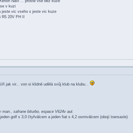
enon Navi ... proste vse bez kuze
se v kuzi
jeste vic vseho s jeste vic kuze
5 R5 20V PH II
íří jak vir... von si klidně udělá svůj klub na klubu...
 man., safrane biturbo, espace V624v aut.
jeden golf s 3,0 čtyřválcem a jeden fiat s 4,2 osmiválcem (obojí transaxle)