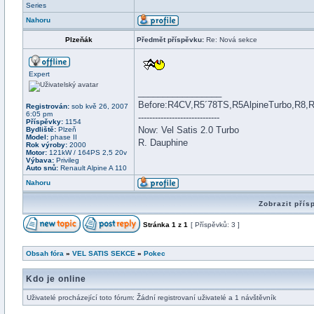
Series
Nahoru
Plzeňák
Předmět příspěvku:
Re: Nová sekce
Expert
_________________
Before:R4CV,R5´78TS,R5AlpineTurbo,R8,
Registrován:
sob kvě 26, 2007
6:05 pm
-----------------------------
Příspěvky:
1154
Now: Vel Satis 2.0 Turbo
Bydliště:
Plzeň
Model:
phase II
R. Dauphine
Rok výroby:
2000
Motor:
121kW / 164PS 2,5 20v
Výbava:
Privileg
Auto snů:
Renault Alpine A 110
Nahoru
Zobrazit přís
Stránka
1
z
1
[ Příspěvků: 3 ]
Obsah fóra
»
VEL SATIS SEKCE
»
Pokec
Kdo je online
Uživatelé procházející toto fórum: Žádní registrovaní uživatelé a 1 návštěvník