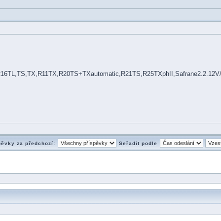
R16TL,TS,TX,R11TX,R20TS+TXautomatic,R21TS,R25TXphII,Safrane2.2.12V
pěvky za předchozí:
Seřadit podle