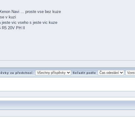
enon Navi ... proste vse bez kuze
se v kuzi
jeste vic vseho s jeste vic kuze
5 R5 20V PH II
pěvky za předchozí:
Seřadit podle