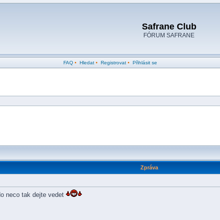
Safrane Club
FÓRUM SAFRANE
FAQ
•
Hledat
•
Registrovat
•
Přihlásit se
Zpráva
o neco tak dejte vedet