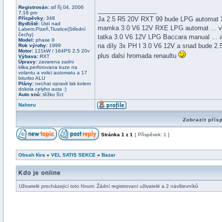
Registrován:
stř říj 04, 2006
_________________
7:18 pm
Příspěvky:
348
Ja 2.5 R5 20V RXT 99 bude LPG automat X
Bydliště:
Ústí nad
mamka 3.0 V6 12V RXE LPG automat ... v
Labem,Plzeň,Tlustice(Střední
čechy)
tatka 3.0 V6 12V LPG Baccara manual ... a 
Model:
phase II
na díly 3x PH I 3.0 V6 12V a snad bude 2.
Rok výroby:
1999
Motor:
121kW / 164PS 2,5 20v
plus dalsi hromada renaultu
Výbava:
RXT
Úpravy:
zavarena zadni
klika,perforovana kuze na
volantu a volici automatu a 17
biturbo ALU
Plány:
nechat opravit lak kolem
dokola celyho auta :)
Auto snů:
těžko říct
Nahoru
Zobrazit přís
Stránka
1
z
1
[ Příspěvek: 1 ]
Obsah fóra
»
VEL SATIS SEKCE
»
Bazar
Kdo je online
Uživatelé procházející toto fórum: Žádní registrovaní uživatelé a 2 návštevníků