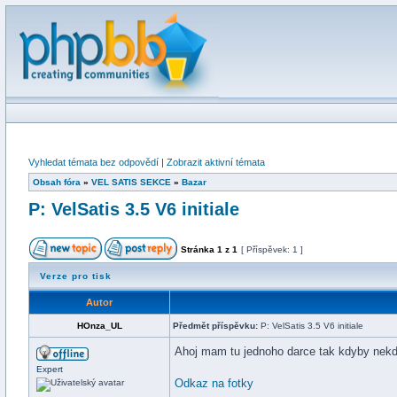
Vyhledat témata bez odpovědí
|
Zobrazit aktivní témata
Obsah fóra
»
VEL SATIS SEKCE
»
Bazar
P: VelSatis 3.5 V6 initiale
Stránka
1
z
1
[ Příspěvek: 1 ]
Verze pro tisk
Autor
HOnza_UL
Předmět příspěvku:
P: VelSatis 3.5 V6 initiale
Ahoj mam tu jednoho darce tak kdyby nekd
Expert
Odkaz na fotky