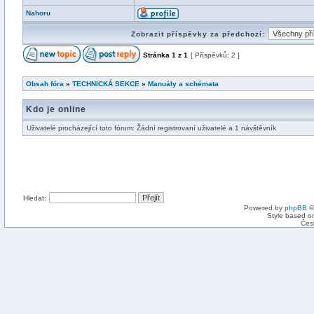
Nahoru
Zobrazit příspěvky za předchozí:
Stránka
1
z
1
[ Příspěvků: 2 ]
Obsah fóra
»
TECHNICKÁ SEKCE
»
Manuály a schémata
Kdo je online
Uživatelé procházející toto fórum: Žádní registrovaní uživatelé a 1 návštěvník
Hledat:
Powered by
phpBB
©
Style based on
Čes