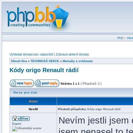
FAQ
•
Hled
Vyhledat témata bez odpovědí
|
Zobrazit aktivní témata
Obsah fóra
»
TECHNICKÁ SEKCE
»
Manuály a schémata
Kódy origo Renault rádií
Stránka
1
z
1
[ Příspěvků: 2 ]
Verze pro tisk
Autor
NeviM
Předmět příspěvku:
Kódy origo Renault rádií
Nevím jestli jsem
Expert
jsem nenasel to t