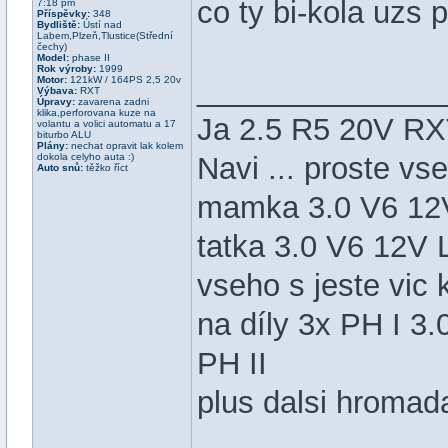
co ty bi-kola uzs 
7:18 pm
Příspěvky:
348
Bydliště:
Ústí nad
Labem,Plzeň,Tlustice(Střední
čechy)
Model:
phase II
Rok výroby:
1999
______________
Motor:
121kW / 164PS 2,5 20v
Výbava:
RXT
Úpravy:
zavarena zadni
klika,perforovana kuze na
Ja 2.5 R5 20V R
volantu a volici automatu a 17
biturbo ALU
Plány:
nechat opravit lak kolem
dokola celyho auta :)
Navi ... proste vs
Auto snů:
těžko říct
mamka 3.0 V6 12V
tatka 3.0 V6 12V 
vseho s jeste vic 
na díly 3x PH I 3
PH II
plus dalsi hromad