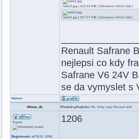
radio2.jpg [ 413.33 KiB | Zobrazeno 44131 krát ]
radio3.jpg [ 327.57 KiB | Zobrazeno 44131 krát ]
______________
Renault Safrane 
nejlepsi co kdy fr
Safrane V6 24V Ba
se da vymyslet s 
Nahoru
HOnza_UL
Předmět příspěvku:
Re: Kódy origo Renault rádií
1206
Expert
Registrován:
stř říj 04, 2006