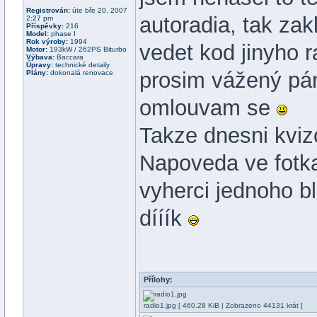
Registrován:
úte bře 20, 2007
autoradia, tak za
2:27 pm
Příspěvky:
216
Model:
phase I
Rok výroby:
1994
vedet kod jinyho 
Motor:
193kW / 262PS Biturbo
Výbava:
Baccara
Úpravy:
technické detaily
prosim vážený pán
Plány:
dokonalá renovace
omlouvam se
Takze dnesni kvizo
Napoveda ve fotka
vyherci jednoho 
dííík
Přílohy:
radio1.jpg [ 460.28 KiB | Zobrazeno 44131 krát ]