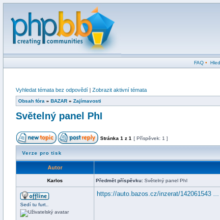
FAQ
•
Hled
Vyhledat témata bez odpovědí
|
Zobrazit aktivní témata
Obsah fóra
»
BAZAR
»
Zajímavosti
Světelný panel PhI
Stránka
1
z
1
[ Příspěvek: 1 ]
Verze pro tisk
Autor
Karlos
Předmět příspěvku:
Světelný panel PhI
https://auto.bazos.cz/inzerat/142061543 ...
Sedí tu furt..