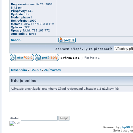
Registrován:
ned lis 23, 2008
8:42 pm
Příspěvky:
141
Bydliště:
Boč
Model:
phase I
Rok výroby:
1992
Motor:
123kW / 167PS 3,0 12v
Výbava:
RXE
Úpravy:
Mobil: 732 167 772
Auto snů:
Bi-turbo
Nahoru
Zobrazit příspěvky za předchozí:
Stránka
1
z
1
[ Příspěvek: 1 ]
Obsah fóra
»
BAZAR
»
Zajímavosti
Kdo je online
Uživatelé procházející toto fórum: Žádní registrovaní uživatelé a 2 návštevníků
Hledat:
Powered by
phpBB
©
Style based on