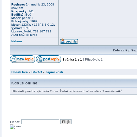
Registrován:
ned lis 23, 2008
8:42 pm
Příspěvky:
141
Bydliště:
Boč
Model:
phase I
Rok výroby:
1992
Motor:
123kW / 167PS 3,0 12v
Výbava:
RXE
Úpravy:
Mobil: 732 167 772
Auto snů:
Bi-turbo
Nahoru
Zobrazit přís
Stránka
1
z
1
[ Příspěvek: 1 ]
Obsah fóra
»
BAZAR
»
Zajímavosti
Kdo je online
Uživatelé procházející toto fórum: Žádní registrovaní uživatelé a 2 návštevníků
Hledat: