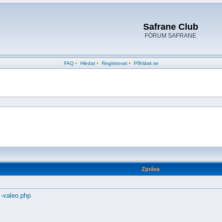
Safrane Club
FÓRUM SAFRANE
FAQ
•
Hledat
•
Registrovat
•
Přihlásit se
Zpráva
 -valeo.php