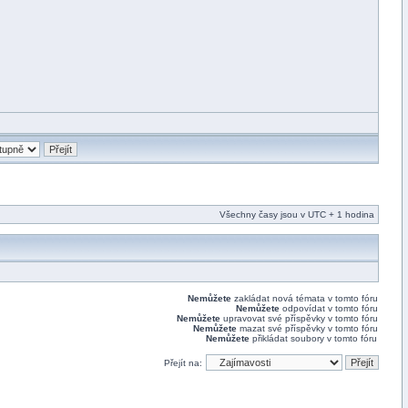
Všechny časy jsou v UTC + 1 hodina
Nemůžete
zakládat nová témata v tomto fóru
Nemůžete
odpovídat v tomto fóru
Nemůžete
upravovat své příspěvky v tomto fóru
Nemůžete
mazat své příspěvky v tomto fóru
Nemůžete
přikládat soubory v tomto fóru
Přejít na: