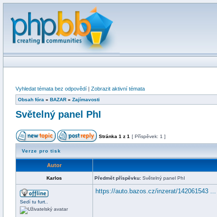
Vyhledat témata bez odpovědí
|
Zobrazit aktivní témata
Obsah fóra
»
BAZAR
»
Zajímavosti
Světelný panel PhI
Stránka
1
z
1
[ Příspěvek: 1 ]
Verze pro tisk
Autor
Karlos
Předmět příspěvku:
Světelný panel PhI
https://auto.bazos.cz/inzerat/142061543 ...
Sedí tu furt..