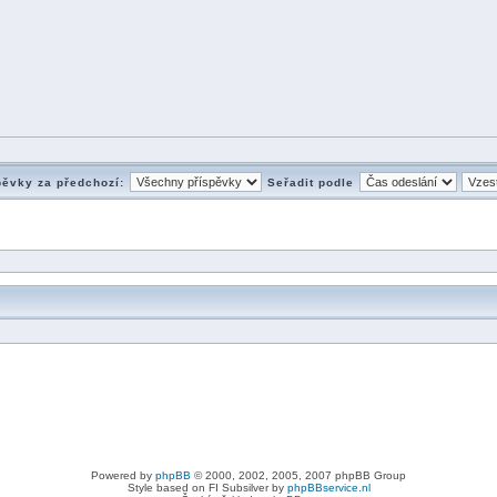
pěvky za předchozí:
Seřadit podle
Powered by
phpBB
© 2000, 2002, 2005, 2007 phpBB Group
Style based on FI Subsilver by
phpBBservice.nl