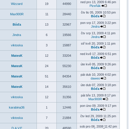
ned pro 13, 2009 6:46 pm
Wizzard
19
44990
Plzeňák
čtv lis 05, 2009 10:53 pm
Max900R
11
28440
Bóďa
pon srp 17, 2009 3:22 pm
Bóďa
13
32967
Jindra
čtv srp 13, 2009 4:11 pm
Jindra
6
19566
Jindra
stř kvě 20, 2009 1:11 pm
viktoska
3
15887
Bóďa
ned kvě 17, 2009 6:51 pm
MatesK
12
33204
Bóďa
úte kvě 05, 2009 9:26 pm
MatesK
24
55230
Bóďa
pát dub 10, 2009 4:02 pm
MatesK
51
84354
daweo
úte dub 07, 2009 3:18 pm
MatesK
14
35610
Bóďa
pát bře 13, 2009 8:17 pm
viktoska
12
31356
Max900R
pon úno 09, 2009 9:17 pm
karabina36
1
12446
Bóďa
čtv led 29, 2009 11:25 pm
viktoska
7
21884
Bóďa
sob pro 06, 2008 11:42 pm
D.A.V.E
20
48590