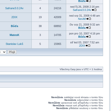
Bóďa
ned říj 26, 2008 2:16 pm
Safrane3.0.24v
4
24216
Safrane3.0.24v
ned srp 31, 2008 4:48 am
2DIX
19
42009
NeviM
čtv srp 21, 2008 9:32 am
Bóďa
38
68892
Bóďa
pon pro 10, 2007 4:16 pm
MatesK
3
14705
Bóďa
stř led 03, 2007 7:52 am
Stanislav Lukš
5
15965
2DIX
Všechny časy jsou v UTC + 1 hodina
Nemůžete
zakládat nová témata v tomto fóru
Nemůžete
odpovídat v tomto fóru
Nemůžete
upravovat své příspěvky v tomto fóru
Nemůžete
mazat své příspěvky v tomto fóru
Nemůžete
přikládat soubory v tomto fóru