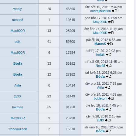
Atilla
úte bře 10, 2015 7:34 pm
wesly
20
46890
ondrejheinrich
pon bře 17, 2014 7:59 am
tomas8
1
10815
Max900R
čtv čer 27, 2013 11:46 am
Max900R
13
28209
Max900R
pát říj 19, 2012 6:58 am
edik
41
59700
MatesK
stř říj 17, 2012 2:02 pm
Max900R
6
17254
hejlák
stř zář 05, 2012 11:45 am
Bóďa
33
55182
NeviM
stř kvě 23, 2012 6:28 pm
Bóďa
12
27132
Bóďa
čtv pro 22, 2011 7:33 pm
Atilla
0
13414
Atilla
čtv bře 24, 2011 4:39 pm
2DIX
23
51449
bubletom
úte led 18, 2011 4:45 pm
taxman
65
91750
Bóďa
čtv říj 28, 2010 2:15 am
Max900R
9
23798
2DIX
stř úno 10, 2010 12:48 pm
francouzack
2
15370
Bóďa