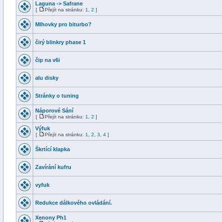
Laguna -> Safrane
[
Přejít na stránku:
1
,
2
]
Mlhovky pro biturbo?
čirý blinkry phase 1
čip na v6i
alu disky
Stránky o tuning
Náporové Sání
[
Přejít na stránku:
1
,
2
]
Výfuk
[
Přejít na stránku:
1
,
2
,
3
,
4
]
Škrtící klapka
Zavírání kufru
vyfuk
Redukce dálkového ovládání.
Xenony Ph1