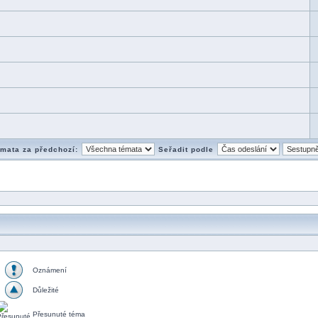
émata za předchozí:
Seřadit podle
Oznámení
Důležité
Přesunuté téma