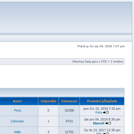
Právě je čtv srp 06, 2026 7:07 pm
Všechny časy jsou v UTC + 1 hodina
Autor
Odpovědi
Zobrazení
Poslední příspěvek
pon črc 22, 2019 7:32 pm
Peťa
0
62288
Peťa
úte pro 04, 2018 8:36 pm
Zahoslav
1
9731
MatesK
čtv lis 23, 2017 12:39 am
Atilla
3
11791