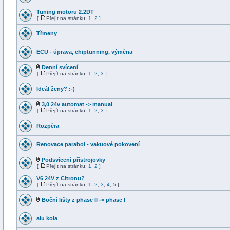
Tuning motoru 2.2DT
[
Přejít na stránku:
1
,
2
]
Třmeny
ECU - úprava, chiptunning, výměna
Denní svícení
[
Přejít na stránku:
1
,
2
,
3
]
Ideál ženy? :-)
3,0 24v automat -> manual
[
Přejít na stránku:
1
,
2
,
3
]
Rozpěra
Renovace parabol - vakuové pokovení
Podsvícení přístrojovky
[
Přejít na stránku:
1
,
2
]
V6 24V z Citronu?
[
Přejít na stránku:
1
,
2
,
3
,
4
,
5
]
Boční lišty z phase II -> phase I
alu kola