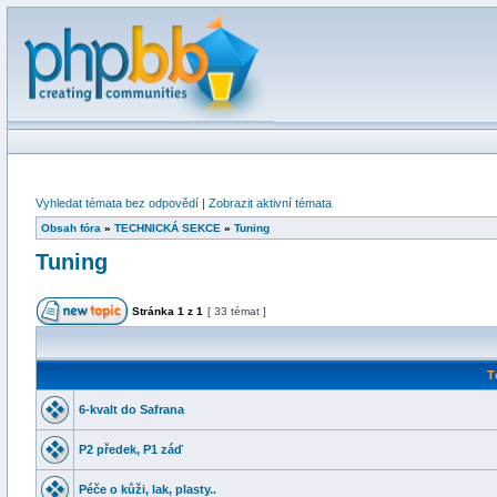
Vyhledat témata bez odpovědí
|
Zobrazit aktivní témata
Obsah fóra
»
TECHNICKÁ SEKCE
»
Tuning
Tuning
Stránka
1
z
1
[ 33 témat ]
T
6-kvalt do Safrana
P2 předek, P1 záď
Péče o kůži, lak, plasty..