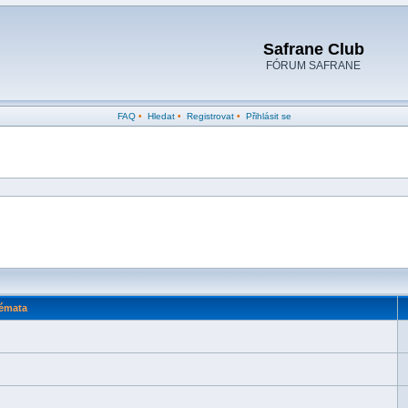
Safrane Club
FÓRUM SAFRANE
FAQ
•
Hledat
•
Registrovat
•
Přihlásit se
émata