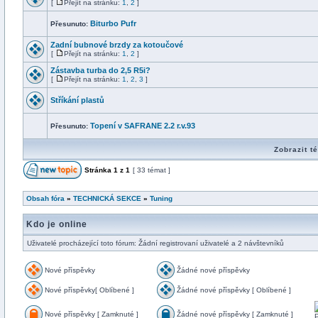
[
Přejít na stránku:
1
,
2
]
Biturbo Pufr
Přesunuto:
Zadní bubnové brzdy za kotoučové
[
Přejít na stránku:
1
,
2
]
Zástavba turba do 2,5 R5i?
[
Přejít na stránku:
1
,
2
,
3
]
Stříkání plastů
Topení v SAFRANE 2.2 r.v.93
Přesunuto:
Zobrazit t
Stránka
1
z
1
[ 33 témat ]
Obsah fóra
»
TECHNICKÁ SEKCE
»
Tuning
Kdo je online
Uživatelé procházející toto fórum: Žádní registrovaní uživatelé a 2 návštevníků
Nové příspěvky
Žádné nové příspěvky
Nové příspěvky[ Oblíbené ]
Žádné nové příspěvky [ Oblíbené ]
Nové příspěvky [ Zamknuté ]
Žádné nové příspěvky [ Zamknuté ]