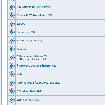
Díly Safrane ph1 2.2 benzin
Espace III V6 24v initiale LPG
2,5 20v
Safrane rv.1997
Safrane 2 2,5 20v dily
Quadra
Rozpredám Safrane V6
[
Přejít na stránku:
1
,
2
]
Safrane 2,2 Si na náhradní díly
Kola
Automatická převodovka - top stav
Prodám SAFRANE
2,2si nahradni dily