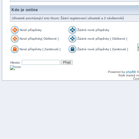
Kdo je online
Uživatelé procházející toto fórum: Žádní registrovaní uživatelé a 2 návštevníků
Nové příspěvky
Žádné nové příspěvky
Nové příspěvky[ Oblíbené ]
Žádné nové příspěvky [ Oblíbené ]
Nové příspěvky [ Zamknuté ]
Žádné nové příspěvky [ Zamknuté ]
Hledat:
Powered by
phpBB
©
Style based on
Čes