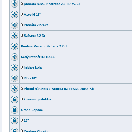
prodam renault safrane 2.5 TD r.v. 94
Azev M 19''
Prodám Zlaťáka
Safrane 2.2 Dt
Predám Renault Safrane 2.2dt
Šedý Interiér INITIALE
initiale kola
BBS 18"
Přední nárazník z Biturba na opravu 2000,-Kč
koženou palubku
Grand Espace
19"
Prodam Zlaťáka