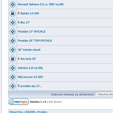
Renault Safrane 2.5 r.v. 1997 na ND
Šafrán 2.5 20V
8ks 17"
Prodám 17" RYCHLE
Prodám 15" TOP RYCHLE
16" initiale obutá
Alu kola 15"
Safrane 2.2i na díly
Můj kocour 2.5 20V
prodám alu 17...
Zobrazit témata za předchozí:
Stránka
1
z
9
[ 432 témat ]
Obsah fóra
»
BAZAR
»
Prodám