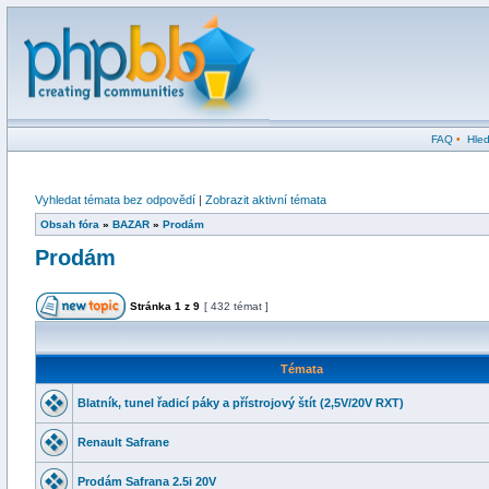
FAQ
•
Hled
Vyhledat témata bez odpovědí
|
Zobrazit aktivní témata
Obsah fóra
»
BAZAR
»
Prodám
Prodám
Stránka
1
z
9
[ 432 témat ]
Témata
Blatník, tunel řadicí páky a přístrojový štít (2,5V/20V RXT)
Renault Safrane
Prodám Safrana 2.5i 20V