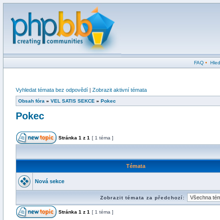
FAQ
•
Hled
Vyhledat témata bez odpovědí
|
Zobrazit aktivní témata
Obsah fóra
»
VEL SATIS SEKCE
»
Pokec
Pokec
Stránka
1
z
1
[ 1 téma ]
Témata
Nová sekce
Zobrazit témata za předchozí:
Stránka
1
z
1
[ 1 téma ]