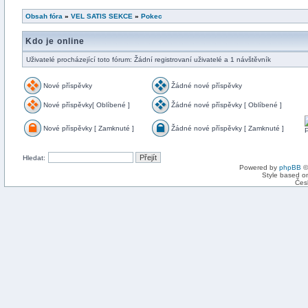
Obsah fóra
»
VEL SATIS SEKCE
»
Pokec
Kdo je online
Uživatelé procházející toto fórum: Žádní registrovaní uživatelé a 1 návštěvník
Nové příspěvky
Žádné nové příspěvky
Nové příspěvky[ Oblíbené ]
Žádné nové příspěvky [ Oblíbené ]
Nové příspěvky [ Zamknuté ]
Žádné nové příspěvky [ Zamknuté ]
Hledat:
Powered by
phpBB
©
Style based on
Čes