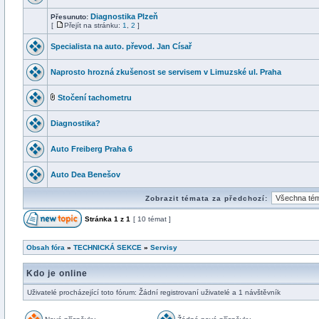
Diagnostika Plzeň
Přesunuto:
[
Přejít na stránku:
1
,
2
]
Specialista na auto. převod. Jan Císař
Naprosto hrozná zkušenost se servisem v Limuzské ul. Praha
Stočení tachometru
Diagnostika?
Auto Freiberg Praha 6
Auto Dea Benešov
Zobrazit témata za předchozí:
Stránka
1
z
1
[ 10 témat ]
Obsah fóra
»
TECHNICKÁ SEKCE
»
Servisy
Kdo je online
Uživatelé procházející toto fórum: Žádní registrovaní uživatelé a 1 návštěvník