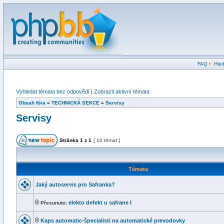
FAQ
•
Hled
Vyhledat témata bez odpovědí
|
Zobrazit aktivní témata
Obsah fóra
»
TECHNICKÁ SEKCE
»
Servisy
Servisy
Stránka
1
z
1
[ 10 témat ]
Témata
Jaký autoservis pro Safranka?
elekto defekt u safrane I
Přesunuto:
Kaps automatic-špecialisti na automatické prevodovky