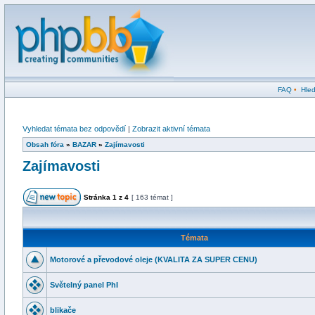
FAQ
•
Hled
Vyhledat témata bez odpovědí
|
Zobrazit aktivní témata
Obsah fóra
»
BAZAR
»
Zajímavosti
Zajímavosti
Stránka
1
z
4
[ 163 témat ]
Témata
Motorové a převodové oleje (KVALITA ZA SUPER CENU)
Světelný panel PhI
blikače