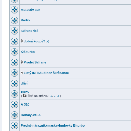
matesův sen
Radio
safrane 4x4
dobrá koupě? .-)
r25 turbo
Prodej Safrane
Zlatý INITIALE bez škrábance
dříví
XR25
[
Přejít na stránku:
1
,
2
,
3
]
A 310
Ronaly 4x100
Predný nárazník+maska+hmlovky Biturbo