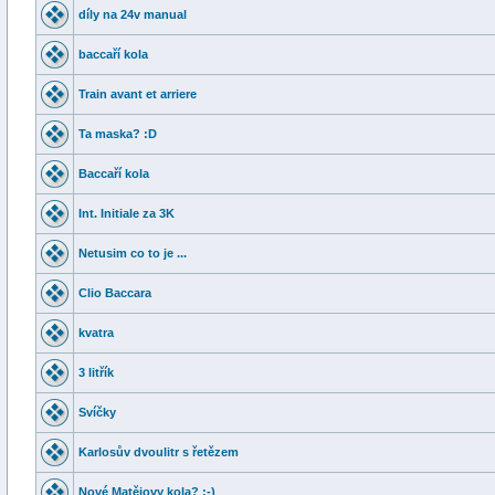
díly na 24v manual
baccaří kola
Train avant et arriere
Ta maska? :D
Baccaří kola
Int. Initiale za 3K
Netusim co to je ...
Clio Baccara
kvatra
3 litřík
Svíčky
Karlosův dvoulitr s řetězem
Nové Matějovy kola? ;-)