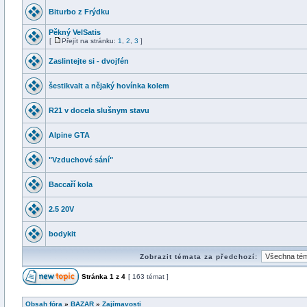
Biturbo z Frýdku
Pěkný VelSatis
[
Přejít na stránku:
1
,
2
,
3
]
Zaslintejte si - dvojfén
šestikvalt a nějaký hovínka kolem
R21 v docela slušnym stavu
Alpine GTA
"Vzduchové sání"
Baccaří kola
2.5 20V
bodykit
Zobrazit témata za předchozí:
Stránka
1
z
4
[ 163 témat ]
Obsah fóra
»
BAZAR
»
Zajímavosti