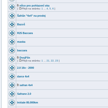
něco pro pohlazení oka
[
Přejít na stránku:
1
...
4
,
5
,
6
]
Šafrán "4x4" na prodej
Bazoš
R25 Baccara
maska
baccara
DvojFén
[
Přejít na stránku:
1
...
21
,
22
,
23
]
2.0 16v - 2000
darce 4x4
safran 4x4
Safrane 2.0
Initiale 85.000km