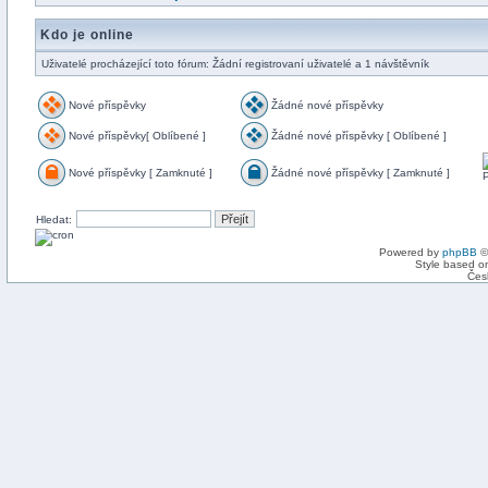
Kdo je online
Uživatelé procházející toto fórum: Žádní registrovaní uživatelé a 1 návštěvník
Nové příspěvky
Žádné nové příspěvky
Nové příspěvky[ Oblíbené ]
Žádné nové příspěvky [ Oblíbené ]
Nové příspěvky [ Zamknuté ]
Žádné nové příspěvky [ Zamknuté ]
Hledat:
Powered by
phpBB
©
Style based on
Čes