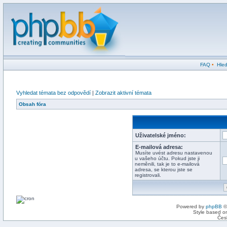
FAQ
•
Hled
Vyhledat témata bez odpovědí
|
Zobrazit aktivní témata
Obsah fóra
Uživatelské jméno:
E-mailová adresa:
Musíte uvést adresu nastavenou
u vašeho účtu. Pokud jste ji
neměnili, tak je to e-mailová
adresa, se kterou jste se
registrovali.
Powered by
phpBB
©
Style based on
Čes