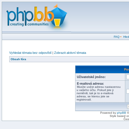
FAQ
•
Hled
Vyhledat témata bez odpovědí
|
Zobrazit aktivní témata
Obsah fóra
Pos
Uživatelské jméno:
E-mailová adresa:
Musíte uvést adresu nastavenou
u vašeho účtu. Pokud jste ji
neměnili, tak je to e-mailová
adresa, se kterou jste se
registrovali.
Powered by
phpBB
©
Style based on
Čes