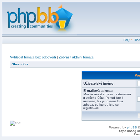
FAQ
•
Hled
Vyhledat témata bez odpovědí
|
Zobrazit aktivní témata
Obsah fóra
Pos
Uživatelské jméno:
E-mailová adresa:
Musíte uvést adresu nastavenou
u vašeho účtu. Pokud jste ji
neměnili, tak je to e-mailová
adresa, se kterou jste se
registrovali.
Powered by
phpBB
©
Style based on
Čes