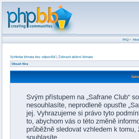
FAQ
•
Hled
Vyhledat témata bez odpovědí
|
Zobrazit aktivní témata
Obsah fóra
Safr
Svým přístupem na „Safrane Club“ so
nesouhlasíte, neprodleně opusťte „Saf
jej. Vyhrazujeme si právo tyto podmín
to, abychom vás o této změně informo
průběžně sledovat vzhledem k tomu, 
souhlasíte.