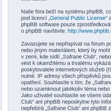
Naše fóra beží na systému phpBB, což 
pod licencí „
General Public License
“ 
phpBB software pouze zprostředkovává
o phpBB navštivte:
http://www.phpbb
Zavazujete se nepřispívat na fórum p
nebo jiným materiálem, který by mohl
v zemi, kde sídlí „Safrane Club“, neb
vést k okamžitému a trvalému vykázá
poskytovatele internetových služeb (
nutné. IP adresy všech příspěvků jso
opatření. Souhlasíte s tím, že „Safran
nebo uzamknout jakékoliv téma nebo 
Jako uživatel souhlasíte se všemi úda
Club“ ani phpBB neposkytne tyto info
nepřebírá „Safrane Club“ ani phpBB z