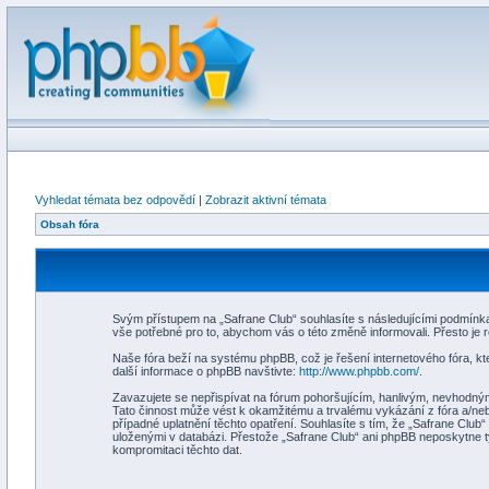
Vyhledat témata bez odpovědí
|
Zobrazit aktivní témata
Obsah fóra
Svým přístupem na „Safrane Club“ souhlasíte s následujícími podmínkam
vše potřebné pro to, abychom vás o této změně informovali. Přesto je
Naše fóra beží na systému phpBB, což je řešení internetového fóra, kte
další informace o phpBB navštivte:
http://www.phpbb.com/
.
Zavazujete se nepřispívat na fórum pohoršujícím, hanlivým, nevhodným
Tato činnost může vést k okamžitému a trvalému vykázání z fóra a/ne
případné uplatnění těchto opatření. Souhlasíte s tím, že „Safrane Club
uloženými v databázi. Přestože „Safrane Club“ ani phpBB neposkytne t
kompromitaci těchto dat.