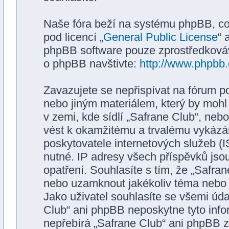
Naše fóra beží na systému phpBB, což 
pod licencí „
General Public License
“ 
phpBB software pouze zprostředkovává
o phpBB navštivte:
http://www.phpbb
Zavazujete se nepřispívat na fórum p
nebo jiným materiálem, který by mohl
v zemi, kde sídlí „Safrane Club“, neb
vést k okamžitému a trvalému vykázá
poskytovatele internetových služeb (
nutné. IP adresy všech příspěvků jso
opatření. Souhlasíte s tím, že „Safran
nebo uzamknout jakékoliv téma nebo 
Jako uživatel souhlasíte se všemi úda
Club“ ani phpBB neposkytne tyto info
nepřebírá „Safrane Club“ ani phpBB z