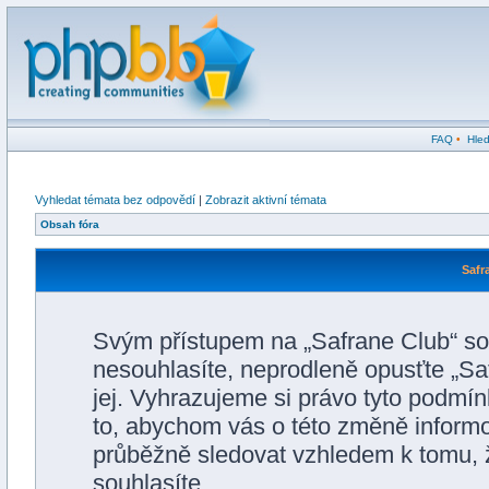
FAQ
•
Hled
Vyhledat témata bez odpovědí
|
Zobrazit aktivní témata
Obsah fóra
Safr
Svým přístupem na „Safrane Club“ so
nesouhlasíte, neprodleně opusťte „Saf
jej. Vyhrazujeme si právo tyto podmín
to, abychom vás o této změně informo
průběžně sledovat vzhledem k tomu, 
souhlasíte.