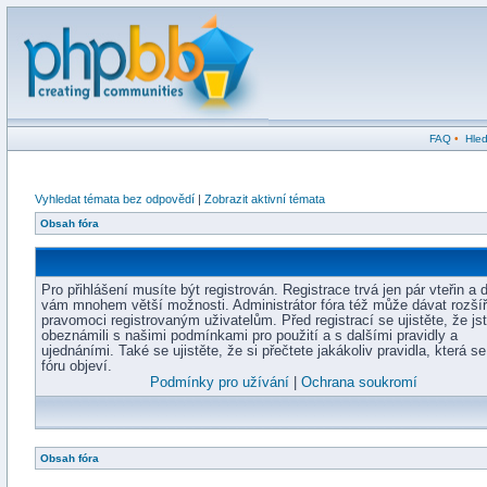
FAQ
•
Hled
Vyhledat témata bez odpovědí
|
Zobrazit aktivní témata
Obsah fóra
Pro přihlášení musíte být registrován. Registrace trvá jen pár vteřin a 
vám mnohem větší možnosti. Administrátor fóra též může dávat rozší
pravomoci registrovaným uživatelům. Před registrací se ujistěte, že js
obeznámili s našimi podmínkami pro použití a s dalšími pravidly a
ujednáními. Také se ujistěte, že si přečtete jakákoliv pravidla, která s
fóru objeví.
Podmínky pro užívání
|
Ochrana soukromí
Obsah fóra