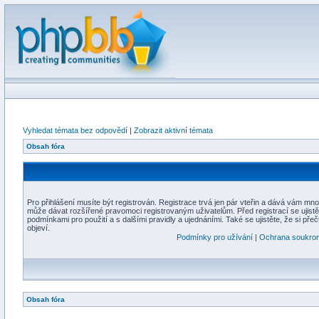
Vyhledat témata bez odpovědí
|
Zobrazit aktivní témata
Obsah fóra
Pro přihlášení musíte být registrován. Registrace trvá jen pár vteřin a dává vám mno
může dávat rozšířené pravomoci registrovaným uživatelům. Před registrací se ujistět
podmínkami pro použití a s dalšími pravidly a ujednáními. Také se ujistěte, že si přečt
objeví.
Podmínky pro užívání
|
Ochrana soukro
Obsah fóra