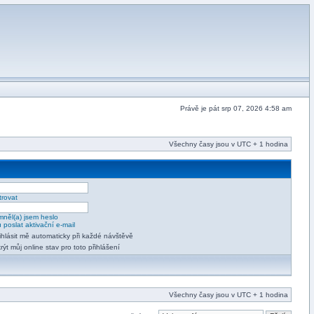
Právě je pát srp 07, 2026 4:58 am
Všechny časy jsou v UTC + 1 hodina
trovat
něl(a) jsem heslo
 poslat aktivační e-mail
ihlásit mě automaticky při každé návštěvě
rýt můj online stav pro toto přihlášení
Všechny časy jsou v UTC + 1 hodina