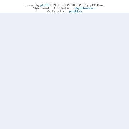
Powered by
phpBB
© 2000, 2002, 2005, 2007 phpBB Group
Style based on FI Subsilver by
phpBBservice.nl
Český překlad –
phpBB.cz