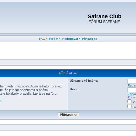
Safrane Club
FÓRUM SAFRANE
FAQ
•
Hledat
•
Registrovat
•
Přihlásit se
Přihlásit se
Uživatelské jméno:
Regis
hem větší možnosti. Administrátor fóra též
Heslo:
e, že jste se obeznámili s našimi
ete jakákoliv pravidla, která se na fóru
Zapom
Znovu
mí
Př
Sk