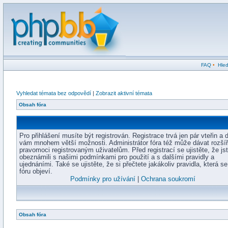
FAQ
•
Hled
Vyhledat témata bez odpovědí
|
Zobrazit aktivní témata
Obsah fóra
Pro přihlášení musíte být registrován. Registrace trvá jen pár vteřin a 
vám mnohem větší možnosti. Administrátor fóra též může dávat rozší
pravomoci registrovaným uživatelům. Před registrací se ujistěte, že js
obeznámili s našimi podmínkami pro použití a s dalšími pravidly a
ujednáními. Také se ujistěte, že si přečtete jakákoliv pravidla, která s
fóru objeví.
Podmínky pro užívání
|
Ochrana soukromí
Obsah fóra