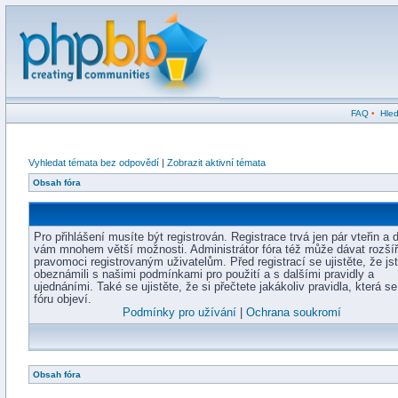
FAQ
•
Hled
Vyhledat témata bez odpovědí
|
Zobrazit aktivní témata
Obsah fóra
Pro přihlášení musíte být registrován. Registrace trvá jen pár vteřin a 
vám mnohem větší možnosti. Administrátor fóra též může dávat rozší
pravomoci registrovaným uživatelům. Před registrací se ujistěte, že js
obeznámili s našimi podmínkami pro použití a s dalšími pravidly a
ujednáními. Také se ujistěte, že si přečtete jakákoliv pravidla, která s
fóru objeví.
Podmínky pro užívání
|
Ochrana soukromí
Obsah fóra