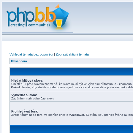
Vyhledat témata bez odpovědí
|
Zobrazit aktivní témata
Obsah fóra
Hledat klíčová slova:
Umístění
+
před slovem znamená, že slovo musí být ve výsledku přítomno, a
-
znamená, ž
Pokud chcete, aby stačila shoda pouze s jedním z více slov, umístěte je do závorek o
Vyhledat autora:
Zadáním * nahradíte část slova
Prohledávat fóra:
Zvolte fórum nebo fóra, ve kterých chcete vyhledávat. Subfóra jsou prohledávána automat