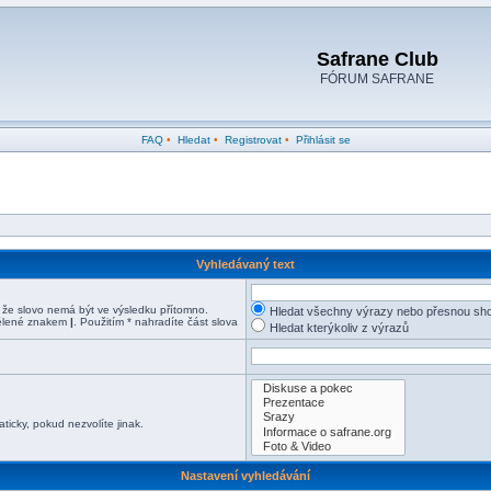
Safrane Club
FÓRUM SAFRANE
FAQ
•
Hledat
•
Registrovat
•
Přihlásit se
Vyhledávaný text
e slovo nemá být ve výsledku přítomno.
Hledat všechny výrazy nebo přesnou sh
ddělené znakem
|
. Použitím * nahradíte část slova
Hledat kterýkoliv z výrazů
icky, pokud nezvolíte jinak.
Nastavení vyhledávání