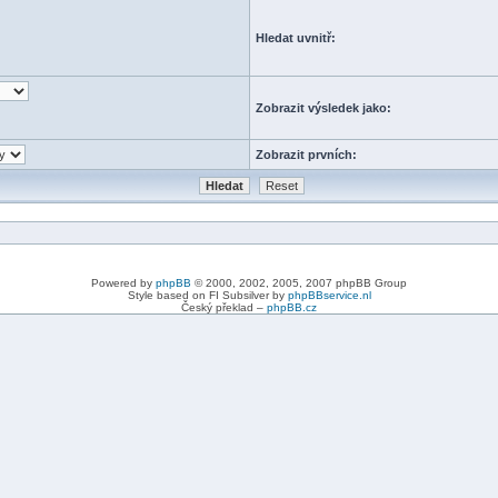
Hledat uvnitř:
Zobrazit výsledek jako:
Zobrazit prvních:
Powered by
phpBB
© 2000, 2002, 2005, 2007 phpBB Group
Style based on FI Subsilver by
phpBBservice.nl
Český překlad –
phpBB.cz