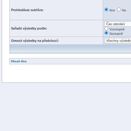
Prohledávat subfóra:
Ano
Ne
Seřadit výsledky podle:
Vzestupně
Sestupně
Omezit výsledky na předchozí:
Obsah fóra