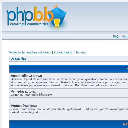
FAQ
•
Hled
Vyhledat témata bez odpovědí
|
Zobrazit aktivní témata
Obsah fóra
Hledat klíčová slova:
Umístění
+
před slovem znamená, že slovo musí být ve výsledku přítomno, a
-
znamená,
slovo nemá být ve výsledku přítomno. Pokud chcete, aby stačila shoda pouze s jedním z
slov, umístěte je do závorek oddělené znakem
|
. Použitím * nahradíte část slova
Vyhledat autora:
Zadáním * nahradíte část slova
Prohledávat fóra:
Zvolte fórum nebo fóra, ve kterých chcete vyhledávat. Subfóra jsou prohledávána automa
pokud nezvolíte jinak.
Nas