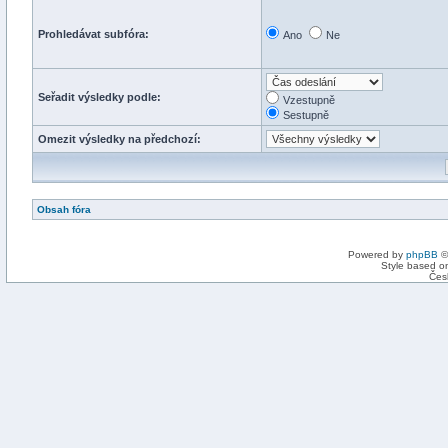
Prohledávat subfóra:
Ano
Ne
Seřadit výsledky podle:
Vzestupně
Sestupně
Omezit výsledky na předchozí:
Obsah fóra
Powered by
phpBB
©
Style based on
Čes