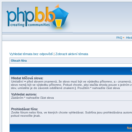
FAQ
•
Hled
Vyhledat témata bez odpovědí
|
Zobrazit aktivní témata
Obsah fóra
Hledat klíčová slova:
Umístění
+
před slovem znamená, že slovo musí být ve výsledku přítomno, a
-
znamená,
slovo nemá být ve výsledku přítomno. Pokud chcete, aby stačila shoda pouze s jedním z
slov, umístěte je do závorek oddělené znakem
|
. Použitím * nahradíte část slova
Vyhledat autora:
Zadáním * nahradíte část slova
Prohledávat fóra:
Zvolte fórum nebo fóra, ve kterých chcete vyhledávat. Subfóra jsou prohledávána automa
pokud nezvolíte jinak.
Nas