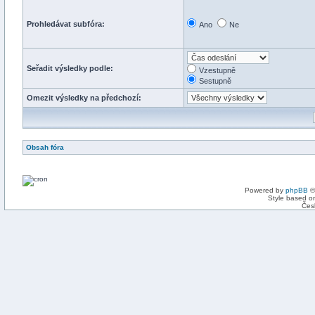
Prohledávat subfóra:
Ano
Ne
Seřadit výsledky podle:
Vzestupně
Sestupně
Omezit výsledky na předchozí:
Obsah fóra
Powered by
phpBB
©
Style based on
Čes