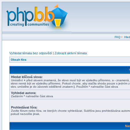
FAQ
•
Hled
Vyhledat témata bez odpovědí
|
Zobrazit aktivní témata
Obsah fóra
Hledat klíčová slova:
Umístění
+
před slovem znamená, že slovo musí být ve výsledku přítomno, a
-
znamená,
slovo nemá být ve výsledku přítomno. Pokud chcete, aby stačila shoda pouze s jedním z
slov, umístěte je do závorek oddělené znakem
|
. Použitím * nahradíte část slova
Vyhledat autora:
Zadáním * nahradíte část slova
Prohledávat fóra:
Zvolte fórum nebo fóra, ve kterých chcete vyhledávat. Subfóra jsou prohledávána automa
pokud nezvolíte jinak.
Nas