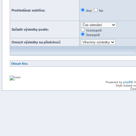
Prohledávat subfóra:
Ano
Ne
Seřadit výsledky podle:
Vzestupně
Sestupně
Omezit výsledky na předchozí:
Obsah fóra
Powered by
phpBB
©
Style based on
Čes