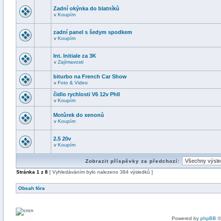
Zadní okýnka do blatníků
v
Koupím
zadní panel s šedym spodkem
v
Koupím
Int. Initiale za 3K
v
Zajímavosti
biturbo na French Car Show
v
Foto & Video
čidlo rychlosti V6 12v PhII
v
Koupím
Motůrek do xenonů
v
Koupím
2.5 20v
v
Koupím
Zobrazit příspěvky za předchozí:
Stránka
1
z
8
[ Vyhledáváním bylo nalezeno 384 výsledků ]
Obsah fóra
Powered by
phpBB
©