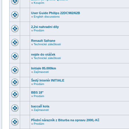
v
Koupím
User Guide Philips 22DC982/62B
v
English discussions
2,2si nahradni dily
v
Prodám
Renault Safrane
v
Technické záležitosti
nejde do otáček
v
Technické záležitosti
Initiale 85.000km
v
Zajímavosti
Šedý Interiér INITIALE
v
Prodám
BBS 18"
v
Prodám
baccaří kola
v
Zajímavosti
Přední nárazník z Biturba na opravu 2000,-Kč
v
Prodám