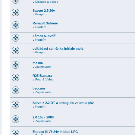
v
Diskuse a pokec
Startér 2,5 20v
v
Koupím
Renault Safrane
v
Prodám
Zámek 5. dveří
v
Koupím
odkládací schránka initiale paris
v
Koupím
maska
v
Zajímavosti
R25 Baccara
v
Foto & Video
baccara
v
Zajímavosti
Servo z 2.2 DT a airbag do volantu ph2
v
Koupím
2.0 16v - 2000
v
Zajímavosti
Espace III V6 24v initiale LPG