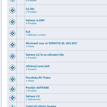
v
Prodám
2,5 20v
v
Prodám
Safrane rv.1997
v
Prodám
N.D
v
Diskuse a pokec
48.renault sraz ve SVRATCE 26.-28.5 2017
v
Srazy
Safrane 2,2 Si na náhradní díly
v
Prodám
středový tunel phII
v
Koupím
Pozvánka RC Praha
v
Srazy
Prodám SAFRANE
v
Prodám
Safrane 2.0
v
Zajímavosti
Zadní díl výfuku Quadra