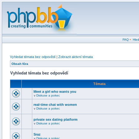
FAQ
•
Hled
Vyhledat témata bez odpovědí
|
Zobrazit aktivní témata
Obsah fóra
Vyhledat témata bez odpovědí
Témata
Meet a girl who wants you
v
Diskuse a pokec
real-time chat with women
v
Diskuse a pokec
private sex dating platform
v
Diskuse a pokec
Sraz
v
Diskuse a pokec