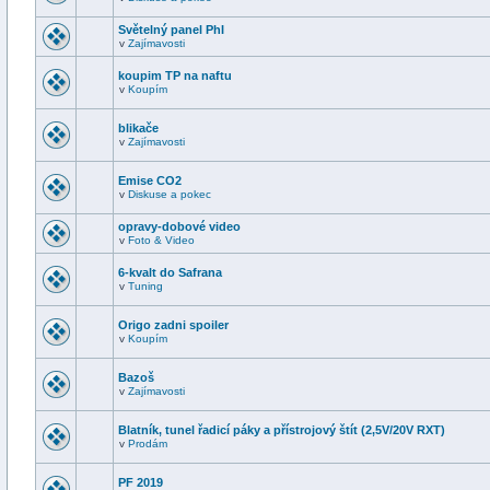
Světelný panel PhI
v
Zajímavosti
koupim TP na naftu
v
Koupím
blikače
v
Zajímavosti
Emise CO2
v
Diskuse a pokec
opravy-dobové video
v
Foto & Video
6-kvalt do Safrana
v
Tuning
Origo zadni spoiler
v
Koupím
Bazoš
v
Zajímavosti
Blatník, tunel řadicí páky a přístrojový štít (2,5V/20V RXT)
v
Prodám
PF 2019