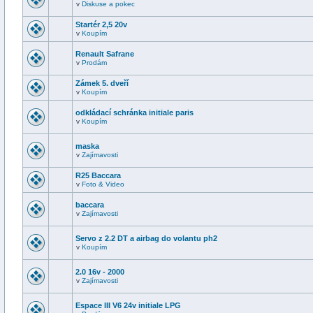
v
Diskuse a pokec
Startér 2,5 20v
v
Koupím
Renault Safrane
v
Prodám
Zámek 5. dveří
v
Koupím
odkládací schránka initiale paris
v
Koupím
maska
v
Zajímavosti
R25 Baccara
v
Foto & Video
baccara
v
Zajímavosti
Servo z 2.2 DT a airbag do volantu ph2
v
Koupím
2.0 16v - 2000
v
Zajímavosti
Espace III V6 24v initiale LPG