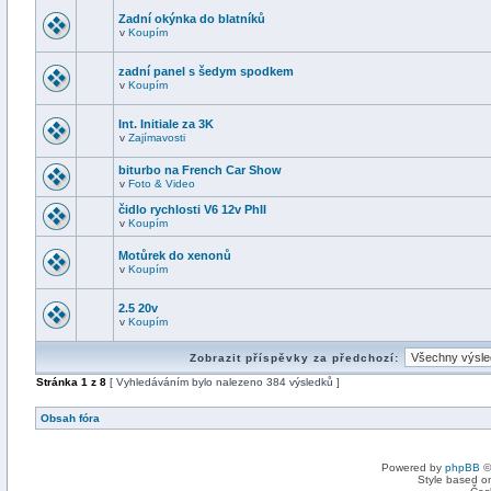
Zadní okýnka do blatníků
v
Koupím
zadní panel s šedym spodkem
v
Koupím
Int. Initiale za 3K
v
Zajímavosti
biturbo na French Car Show
v
Foto & Video
čidlo rychlosti V6 12v PhII
v
Koupím
Motůrek do xenonů
v
Koupím
2.5 20v
v
Koupím
Zobrazit příspěvky za předchozí:
Stránka
1
z
8
[ Vyhledáváním bylo nalezeno 384 výsledků ]
Obsah fóra
Powered by
phpBB
©
Style based on