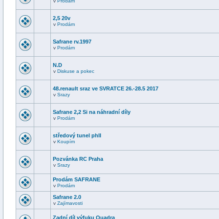
v
Prodám
2,5 20v
v
Prodám
Safrane rv.1997
v
Prodám
N.D
v
Diskuse a pokec
48.renault sraz ve SVRATCE 26.-28.5 2017
v
Srazy
Safrane 2,2 Si na náhradní díly
v
Prodám
středový tunel phII
v
Koupím
Pozvánka RC Praha
v
Srazy
Prodám SAFRANE
v
Prodám
Safrane 2.0
v
Zajímavosti
Zadní díl výfuku Quadra