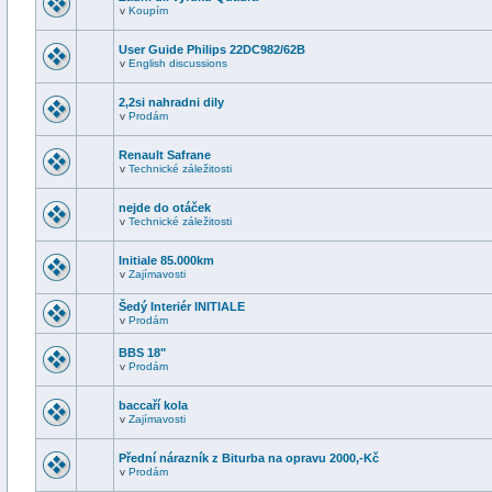
v
Koupím
User Guide Philips 22DC982/62B
v
English discussions
2,2si nahradni dily
v
Prodám
Renault Safrane
v
Technické záležitosti
nejde do otáček
v
Technické záležitosti
Initiale 85.000km
v
Zajímavosti
Šedý Interiér INITIALE
v
Prodám
BBS 18"
v
Prodám
baccaří kola
v
Zajímavosti
Přední nárazník z Biturba na opravu 2000,-Kč
v
Prodám