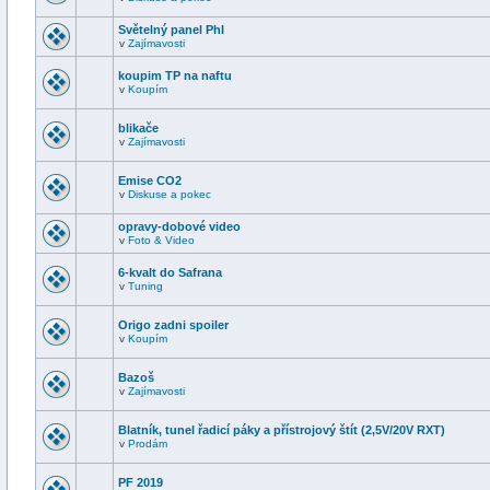
Světelný panel PhI
v
Zajímavosti
koupim TP na naftu
v
Koupím
blikače
v
Zajímavosti
Emise CO2
v
Diskuse a pokec
opravy-dobové video
v
Foto & Video
6-kvalt do Safrana
v
Tuning
Origo zadni spoiler
v
Koupím
Bazoš
v
Zajímavosti
Blatník, tunel řadicí páky a přístrojový štít (2,5V/20V RXT)
v
Prodám
PF 2019