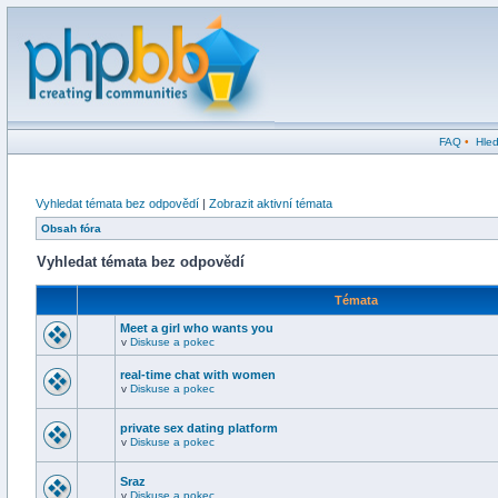
FAQ
•
Hled
Vyhledat témata bez odpovědí
|
Zobrazit aktivní témata
Obsah fóra
Vyhledat témata bez odpovědí
Témata
Meet a girl who wants you
v
Diskuse a pokec
real-time chat with women
v
Diskuse a pokec
private sex dating platform
v
Diskuse a pokec
Sraz
v
Diskuse a pokec