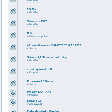
v
Prodám
2,5 20v
v
Prodám
Safrane rv.1997
v
Prodám
N.D
v
Diskuse a pokec
48.renault sraz ve SVRATCE 26.-28.5 2017
v
Srazy
Safrane 2,2 Si na náhradní díly
v
Prodám
středový tunel phII
v
Koupím
Pozvánka RC Praha
v
Srazy
Prodám SAFRANE
v
Prodám
Safrane 2.0
v
Zajímavosti
Zadní díl výfuku Quadra