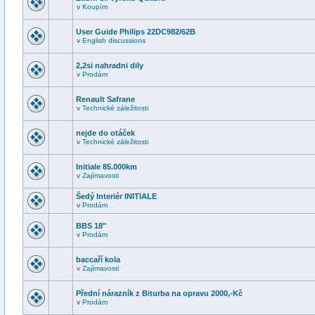
v
Koupím
User Guide Philips 22DC982/62B
v
English discussions
2,2si nahradni dily
v
Prodám
Renault Safrane
v
Technické záležitosti
nejde do otáček
v
Technické záležitosti
Initiale 85.000km
v
Zajímavosti
Šedý Interiér INITIALE
v
Prodám
BBS 18"
v
Prodám
baccaří kola
v
Zajímavosti
Přední nárazník z Biturba na opravu 2000,-Kč
v
Prodám