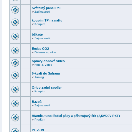
Světelný panel PhI
v
Zajímavosti
koupim TP na naftu
v
Koupím
blikače
v
Zajímavosti
Emise CO2
v
Diskuse a pokec
opravy-dobové video
v
Foto & Video
6-kvalt do Safrana
v
Tuning
Origo zadni spoiler
v
Koupím
Bazoš
v
Zajímavosti
Blatník, tunel řadicí páky a přístrojový štít (2,5V/20V RXT)
v
Prodám
PF 2019