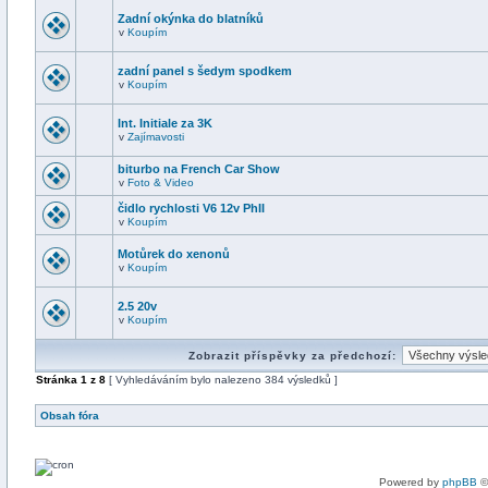
Zadní okýnka do blatníků
v
Koupím
zadní panel s šedym spodkem
v
Koupím
Int. Initiale za 3K
v
Zajímavosti
biturbo na French Car Show
v
Foto & Video
čidlo rychlosti V6 12v PhII
v
Koupím
Motůrek do xenonů
v
Koupím
2.5 20v
v
Koupím
Zobrazit příspěvky za předchozí:
Stránka
1
z
8
[ Vyhledáváním bylo nalezeno 384 výsledků ]
Obsah fóra
Powered by
phpBB
©