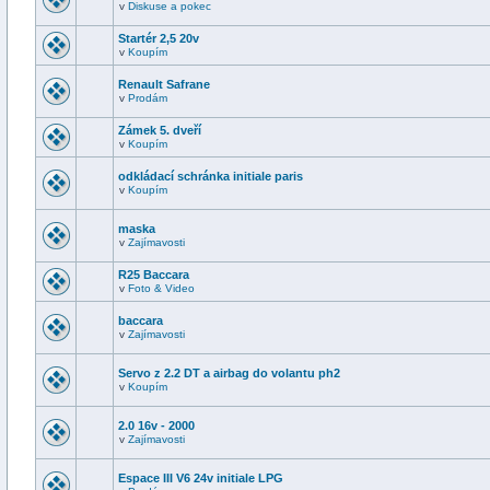
v
Diskuse a pokec
Startér 2,5 20v
v
Koupím
Renault Safrane
v
Prodám
Zámek 5. dveří
v
Koupím
odkládací schránka initiale paris
v
Koupím
maska
v
Zajímavosti
R25 Baccara
v
Foto & Video
baccara
v
Zajímavosti
Servo z 2.2 DT a airbag do volantu ph2
v
Koupím
2.0 16v - 2000
v
Zajímavosti
Espace III V6 24v initiale LPG