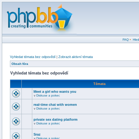
FAQ
•
Hled
Vyhledat témata bez odpovědí
|
Zobrazit aktivní témata
Obsah fóra
Vyhledat témata bez odpovědí
Témata
Meet a girl who wants you
v
Diskuse a pokec
real-time chat with women
v
Diskuse a pokec
private sex dating platform
v
Diskuse a pokec
Sraz
v
Diskuse a pokec