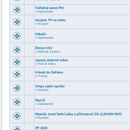
Světelný panel PhI
v
Zajímavosti
koupim TP na naftu
v
Koupím
blikače
v
Zajímavosti
Emise CO2
v
Diskuse a pokec
opravy-dobové video
v
Foto & Video
6-kvalt do Safrana
v
Tuning
Origo zadni spoiler
v
Koupím
Bazoš
v
Zajímavosti
Blatník, tunel řadicí páky a přístrojový štít (2,5V/20V RXT)
v
Prodám
PF 2019