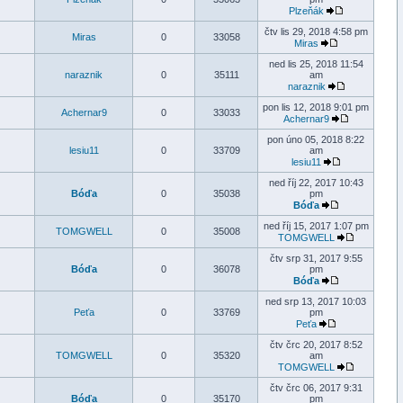
Plzeňák
čtv lis 29, 2018 4:58 pm
Miras
0
33058
Miras
ned lis 25, 2018 11:54
naraznik
0
35111
am
naraznik
pon lis 12, 2018 9:01 pm
Achernar9
0
33033
Achernar9
pon úno 05, 2018 8:22
lesiu11
0
33709
am
lesiu11
ned říj 22, 2017 10:43
Bóďa
0
35038
pm
Bóďa
ned říj 15, 2017 1:07 pm
TOMGWELL
0
35008
TOMGWELL
čtv srp 31, 2017 9:55
Bóďa
0
36078
pm
Bóďa
ned srp 13, 2017 10:03
Peťa
0
33769
pm
Peťa
čtv črc 20, 2017 8:52
TOMGWELL
0
35320
am
TOMGWELL
čtv črc 06, 2017 9:31
Bóďa
0
35170
pm