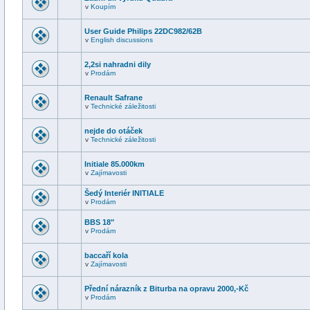
v
Koupím
User Guide Philips 22DC982/62B
v
English discussions
2,2si nahradni dily
v
Prodám
Renault Safrane
v
Technické záležitosti
nejde do otáček
v
Technické záležitosti
Initiale 85.000km
v
Zajímavosti
Šedý Interiér INITIALE
v
Prodám
BBS 18"
v
Prodám
baccaří kola
v
Zajímavosti
Přední nárazník z Biturba na opravu 2000,-Kč
v
Prodám