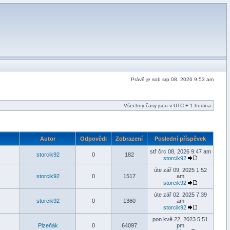
Právě je sob srp 08, 2026 9:53 am
Všechny časy jsou v UTC + 1 hodina
Autor
Odpovědi
Zobrazení
Poslední příspěvek
stř črc 08, 2026 9:47 am
storcik92
0
182
storcik92
úte zář 09, 2025 1:52
storcik92
0
1517
am
storcik92
úte zář 02, 2025 7:39
storcik92
0
1360
am
storcik92
pon kvě 22, 2023 5:51
Plzeňák
0
64097
pm