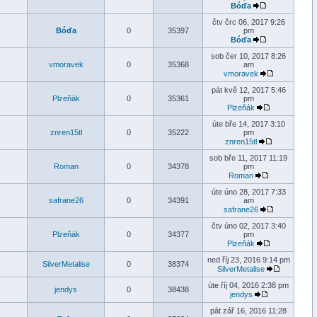
Bóďa
čtv črc 06, 2017 9:26
Bóďa
0
35397
pm
Bóďa
sob čer 10, 2017 8:26
vmoravek
0
35368
am
vmoravek
pát kvě 12, 2017 5:46
Plzeňák
0
35361
pm
Plzeňák
úte bře 14, 2017 3:10
znren15tl
0
35222
pm
znren15tl
sob bře 11, 2017 11:19
Roman
0
34378
pm
Roman
úte úno 28, 2017 7:33
safrane26
0
34391
am
safrane26
čtv úno 02, 2017 3:40
Plzeňák
0
34377
pm
Plzeňák
ned říj 23, 2016 9:14 pm
SilverMetalise
0
38374
SilverMetalise
úte říj 04, 2016 2:38 pm
jendys
0
38438
jendys
pát zář 16, 2016 11:28