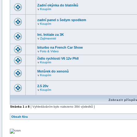
Zadní okýnka do blatníků
v
Koupím
zadní panel s šedym spodkem
v
Koupím
Int. Initiale za 3K
v
Zajímavosti
biturbo na French Car Show
v
Foto & Video
čidlo rychlosti V6 12v PhII
v
Koupím
Motůrek do xenonů
v
Koupím
2.5 20v
v
Koupím
Zobrazit příspě
Stránka
1
z
8
[ Vyhledáváním bylo nalezeno 384 výsledků ]
Obsah fóra