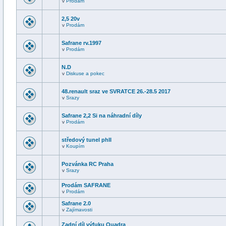
v
Prodám
2,5 20v
v
Prodám
Safrane rv.1997
v
Prodám
N.D
v
Diskuse a pokec
48.renault sraz ve SVRATCE 26.-28.5 2017
v
Srazy
Safrane 2,2 Si na náhradní díly
v
Prodám
středový tunel phII
v
Koupím
Pozvánka RC Praha
v
Srazy
Prodám SAFRANE
v
Prodám
Safrane 2.0
v
Zajímavosti
Zadní díl výfuku Quadra