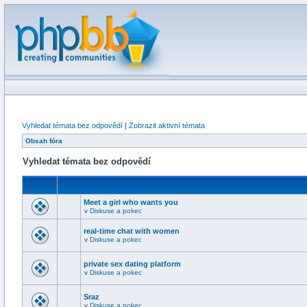
Vyhledat témata bez odpovědí
|
Zobrazit aktivní témata
Obsah fóra
Vyhledat témata bez odpovědí
Meet a girl who wants you
v
Diskuse a pokec
real-time chat with women
v
Diskuse a pokec
private sex dating platform
v
Diskuse a pokec
Sraz
v
Diskuse a pokec