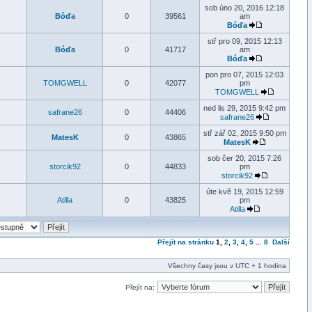
sob úno 20, 2016 12:18
Bóďa
0
39561
am
Bóďa
stř pro 09, 2015 12:13
Bóďa
0
41717
am
Bóďa
pon pro 07, 2015 12:03
TOMGWELL
0
42077
pm
TOMGWELL
ned lis 29, 2015 9:42 pm
safrane26
0
44406
safrane26
stř zář 02, 2015 9:50 pm
MatesK
0
43865
MatesK
sob čer 20, 2015 7:26
storcik92
0
44833
pm
storcik92
úte kvě 19, 2015 12:59
Atilla
0
43825
pm
Atilla
Přejít na stránku
1
,
2
,
3
,
4
,
5
...
8
Další
Všechny časy jsou v UTC + 1 hodina
Přejít na: