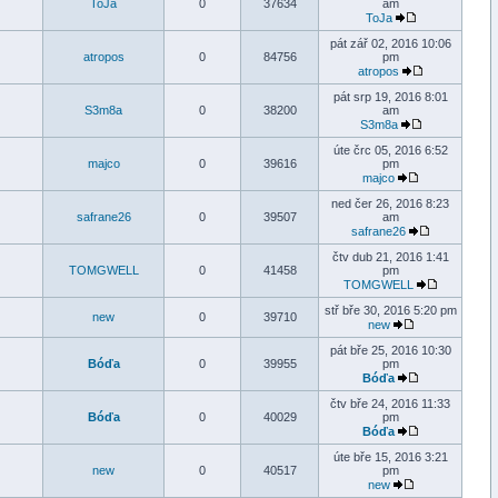
ToJa
0
37634
am
ToJa
pát zář 02, 2016 10:06
atropos
0
84756
pm
atropos
pát srp 19, 2016 8:01
S3m8a
0
38200
am
S3m8a
úte črc 05, 2016 6:52
majco
0
39616
pm
majco
ned čer 26, 2016 8:23
safrane26
0
39507
am
safrane26
čtv dub 21, 2016 1:41
TOMGWELL
0
41458
pm
TOMGWELL
stř bře 30, 2016 5:20 pm
new
0
39710
new
pát bře 25, 2016 10:30
Bóďa
0
39955
pm
Bóďa
čtv bře 24, 2016 11:33
Bóďa
0
40029
pm
Bóďa
úte bře 15, 2016 3:21
new
0
40517
pm
new