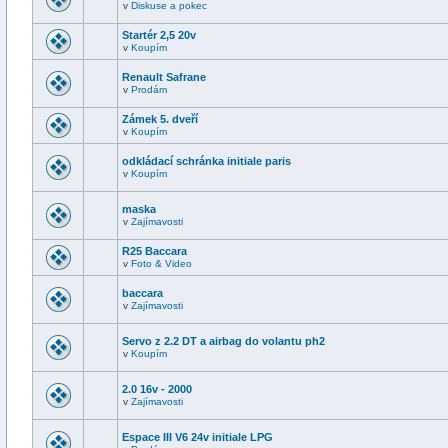
v
Diskuse a pokec
Startér 2,5 20v
v
Koupím
Renault Safrane
v
Prodám
Zámek 5. dveří
v
Koupím
odkládací schránka initiale paris
v
Koupím
maska
v
Zajímavosti
R25 Baccara
v
Foto & Video
baccara
v
Zajímavosti
Servo z 2.2 DT a airbag do volantu ph2
v
Koupím
2.0 16v - 2000
v
Zajímavosti
Espace III V6 24v initiale LPG