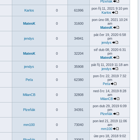
Plzeňák
pon říj 11, 2021 9:10 pm
Karlos
0
61996
Karlos
pon úno 08, 2021 10:24
MatesK
0
31600
am
MatesK
pát čer 19, 2020 6:58
jendys
0
34941
pm
jendys
stř dub 08, 2020 6:31
MatesK
0
32204
pm
MatesK
pát říj 11, 2019 11:18 am
jendys
0
35908
jendys
pon črc 22, 2019 7:32
Peťa
0
62380
pm
Peťa
ned črc 14, 2019 8:28
MilanCB
0
32808
am
MilanCB
pon dub 29, 2019 6:09
Plzeňák
0
34391
pm
Plzeňák
pon led 21, 2019 11:06
mm100
0
73040
am
mm100
úte pro 18, 2018 9:02
Plzeňák
0
33063
pm