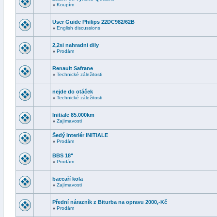
v
Koupím
User Guide Philips 22DC982/62B
v
English discussions
2,2si nahradni dily
v
Prodám
Renault Safrane
v
Technické záležitosti
nejde do otáček
v
Technické záležitosti
Initiale 85.000km
v
Zajímavosti
Šedý Interiér INITIALE
v
Prodám
BBS 18"
v
Prodám
baccaří kola
v
Zajímavosti
Přední nárazník z Biturba na opravu 2000,-Kč
v
Prodám