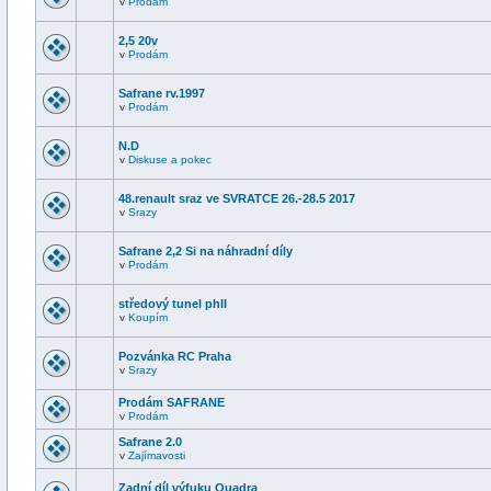
v
Prodám
2,5 20v
v
Prodám
Safrane rv.1997
v
Prodám
N.D
v
Diskuse a pokec
48.renault sraz ve SVRATCE 26.-28.5 2017
v
Srazy
Safrane 2,2 Si na náhradní díly
v
Prodám
středový tunel phII
v
Koupím
Pozvánka RC Praha
v
Srazy
Prodám SAFRANE
v
Prodám
Safrane 2.0
v
Zajímavosti
Zadní díl výfuku Quadra