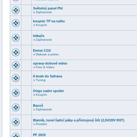
Světelný panel PhI
v
Zajímavosti
koupim TP na naftu
v
Koupím
blikače
v
Zajímavosti
Emise CO2
v
Diskuse a pokec
opravy-dobové video
v
Foto & Video
6-kvalt do Safrana
v
Tuning
Origo zadni spoiler
v
Koupím
Bazoš
v
Zajímavosti
Blatník, tunel řadicí páky a přístrojový štít (2,5V/20V RXT)
v
Prodám
PF 2019