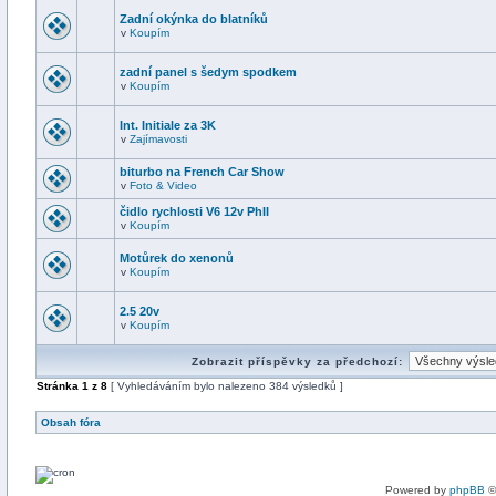
Zadní okýnka do blatníků
v
Koupím
zadní panel s šedym spodkem
v
Koupím
Int. Initiale za 3K
v
Zajímavosti
biturbo na French Car Show
v
Foto & Video
čidlo rychlosti V6 12v PhII
v
Koupím
Motůrek do xenonů
v
Koupím
2.5 20v
v
Koupím
Zobrazit příspěvky za předchozí:
Stránka
1
z
8
[ Vyhledáváním bylo nalezeno 384 výsledků ]
Obsah fóra
Powered by
phpBB
©