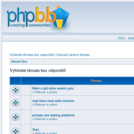
FAQ
•
Hled
Vyhledat témata bez odpovědí
|
Zobrazit aktivní témata
Obsah fóra
Vyhledat témata bez odpovědí
Témata
Meet a girl who wants you
v
Diskuse a pokec
real-time chat with women
v
Diskuse a pokec
private sex dating platform
v
Diskuse a pokec
Sraz
v
Diskuse a pokec