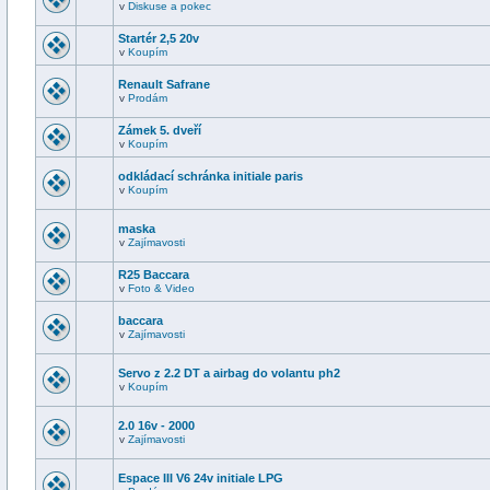
v
Diskuse a pokec
Startér 2,5 20v
v
Koupím
Renault Safrane
v
Prodám
Zámek 5. dveří
v
Koupím
odkládací schránka initiale paris
v
Koupím
maska
v
Zajímavosti
R25 Baccara
v
Foto & Video
baccara
v
Zajímavosti
Servo z 2.2 DT a airbag do volantu ph2
v
Koupím
2.0 16v - 2000
v
Zajímavosti
Espace III V6 24v initiale LPG