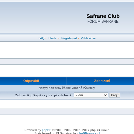
Safrane Club
FÓRUM SAFRANE
FAQ
•
Hledat
•
Registrovat
•
Přihlásit se
Odpovědi
Zobrazení
Nebyly nalezeny žádné vhodné výsledky.
Zobrazit příspěvky za předchozí:
Powered by
phpBB
© 2000, 2002, 2005, 2007 phpBB Group
Style based on FI Subsilver by
phpBBservice.nl