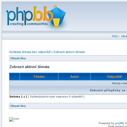
FAQ
•
Hled
Vyhledat témata bez odpovědí
|
Zobrazit aktivní témata
Obsah fóra
Zobrazit aktivní témata
Témata
Autor
Odpovědi
Nebyly nal
Zobrazit příspěvky za
Stránka
1
z
1
[ Vyhledáváním bylo nalezeno 0 výsledků ]
Obsah fóra
Powered by
phpBB
©
Style based on