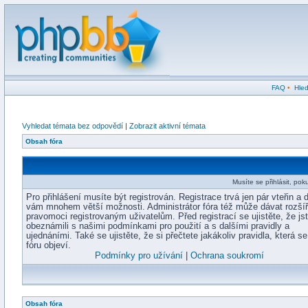
FAQ
•
Hled
Vyhledat témata bez odpovědí
|
Zobrazit aktivní témata
Obsah fóra
Musíte se přihlásit, pok
Pro přihlášení musíte být registrován. Registrace trvá jen pár vteřin a 
vám mnohem větší možnosti. Administrátor fóra též může dávat rozší
pravomoci registrovaným uživatelům. Před registrací se ujistěte, že js
obeznámili s našimi podmínkami pro použití a s dalšími pravidly a
ujednáními. Také se ujistěte, že si přečtete jakákoliv pravidla, která s
fóru objeví.
Podmínky pro užívání
|
Ochrana soukromí
Obsah fóra