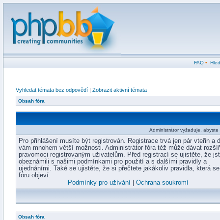
FAQ
•
Hled
Vyhledat témata bez odpovědí
|
Zobrazit aktivní témata
Obsah fóra
Administrátor vyžaduje, abyste b
Pro přihlášení musíte být registrován. Registrace trvá jen pár vteřin a 
vám mnohem větší možnosti. Administrátor fóra též může dávat rozší
pravomoci registrovaným uživatelům. Před registrací se ujistěte, že js
obeznámili s našimi podmínkami pro použití a s dalšími pravidly a
ujednáními. Také se ujistěte, že si přečtete jakákoliv pravidla, která s
fóru objeví.
Podmínky pro užívání
|
Ochrana soukromí
Obsah fóra