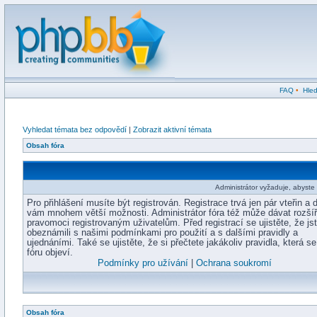
FAQ
•
Hled
Vyhledat témata bez odpovědí
|
Zobrazit aktivní témata
Obsah fóra
Administrátor vyžaduje, abyste b
Pro přihlášení musíte být registrován. Registrace trvá jen pár vteřin a 
vám mnohem větší možnosti. Administrátor fóra též může dávat rozší
pravomoci registrovaným uživatelům. Před registrací se ujistěte, že js
obeznámili s našimi podmínkami pro použití a s dalšími pravidly a
ujednáními. Také se ujistěte, že si přečtete jakákoliv pravidla, která s
fóru objeví.
Podmínky pro užívání
|
Ochrana soukromí
Obsah fóra