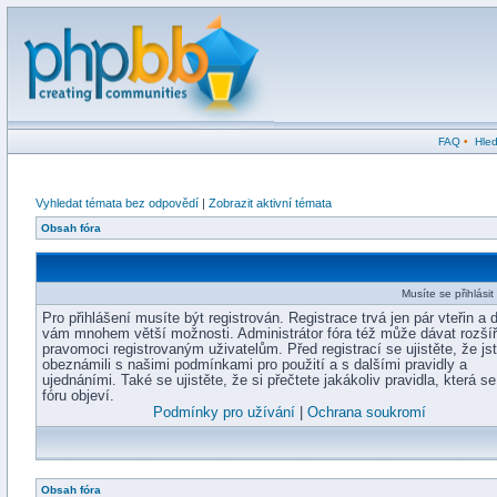
FAQ
•
Hled
Vyhledat témata bez odpovědí
|
Zobrazit aktivní témata
Obsah fóra
Musíte se přihlási
Pro přihlášení musíte být registrován. Registrace trvá jen pár vteřin a 
vám mnohem větší možnosti. Administrátor fóra též může dávat rozší
pravomoci registrovaným uživatelům. Před registrací se ujistěte, že js
obeznámili s našimi podmínkami pro použití a s dalšími pravidly a
ujednáními. Také se ujistěte, že si přečtete jakákoliv pravidla, která s
fóru objeví.
Podmínky pro užívání
|
Ochrana soukromí
Obsah fóra