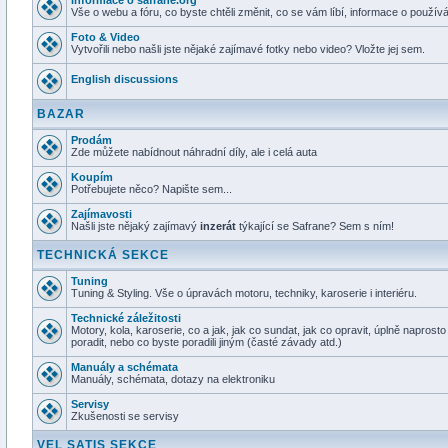
Informace o safrane.org
Vše o webu a fóru, co byste chtěli změnit, co se vám líbí, informace o používá
Foto & Video
Vytvořili nebo našli jste nějaké zajímavé fotky nebo video? Vložte jej sem.
English discussions
BAZAR
Prodám
Zde můžete nabídnout náhradní díly, ale i celá auta
Koupím
Potřebujete něco? Napište sem...
Zajímavosti
Našli jste nějaký zajímavý
inzerát
týkající se Safrane? Sem s ním!
TECHNICKÁ SEKCE
Tuning
Tuning & Styling. Vše o úpravách motoru, techniky, karoserie i interiéru.
Technické záležitosti
Motory, kola, karoserie, co a jak, jak co sundat, jak co opravit, úplně naprost
poradit, nebo co byste poradili jiným (časté závady atd.)
Manuály a schémata
Manuály, schémata, dotazy na elektroniku
Servisy
Zkušenosti se servisy
VEL SATIS SEKCE