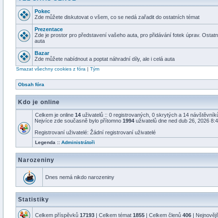
Pokec
Zde můžete diskutovat o všem, co se nedá zařadit do ostatních témat
Prezentace
Zde je prostor pro představení vašeho auta, pro přidávání fotek úprav. Osta
auta
Bazar
Zde můžete nabídnout a poptat náhradní díly, ale i celá auta
Smazat všechny cookies z fóra
|
Tým
Obsah fóra
Kdo je online
Celkem je online
14
uživatelů :: 0 registrovaných, 0 skrytých a 14 návštěvníků 
Nejvíce zde současně bylo přítomno
1994
uživatelů dne ned dub 26, 2026 8:
Registrovaní uživatelé: Žádní registrovaní uživatelé
Legenda ::
Administrátoři
Narozeniny
Dnes nemá nikdo narozeniny
Statistiky
Celkem příspěvků
17193
| Celkem témat
1855
| Celkem členů
406
| Nejnověj