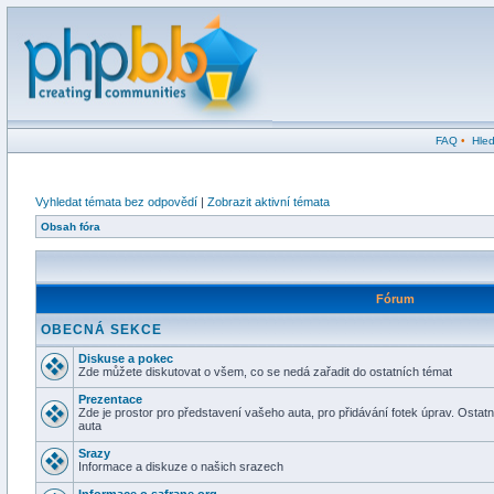
FAQ
•
Hled
Vyhledat témata bez odpovědí
|
Zobrazit aktivní témata
Obsah fóra
Fórum
OBECNÁ SEKCE
Diskuse a pokec
Zde můžete diskutovat o všem, co se nedá zařadit do ostatních témat
Prezentace
Zde je prostor pro představení vašeho auta, pro přidávání fotek úprav. Osta
auta
Srazy
Informace a diskuze o našich srazech