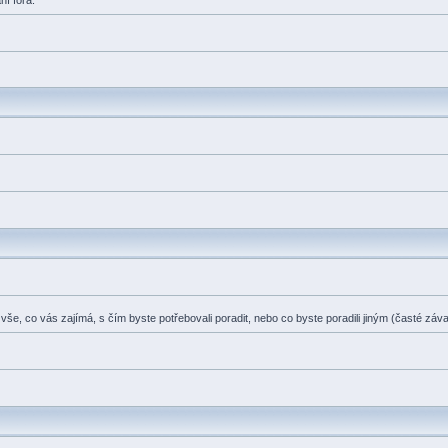
ní fóra.
o vše, co vás zajímá, s čím byste potřebovali poradit, nebo co byste poradili jiným (časté záv