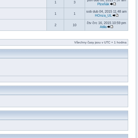
pon dub 06, 2015 7:57 am
1
3
Plzeňák
sob dub 04, 2015 11:48 am
1
1
HOnza_UL
čtv črc 16, 2015 10:59 pm
2
10
Atilla
Všechny časy jsou v UTC + 1 hodina