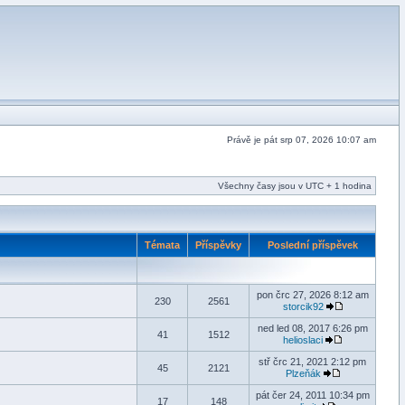
Právě je pát srp 07, 2026 10:07 am
Všechny časy jsou v UTC + 1 hodina
Témata
Příspěvky
Poslední příspěvek
pon črc 27, 2026 8:12 am
230
2561
storcik92
ned led 08, 2017 6:26 pm
41
1512
helioslaci
stř črc 21, 2021 2:12 pm
45
2121
Plzeňák
pát čer 24, 2011 10:34 pm
17
148