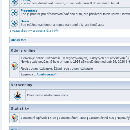
Zde můžete diskutovat o všem, co se nedá zařadit do ostatních témat
Prezentace
Zde je prostor pro představení vašeho auta, pro přidávání fotek úprav. Osta
Bazar
Zde můžete nabídnout a poptat náhradní díly, ale i celá auta
Smazat všechny cookies z fóra
|
Tým
Obsah fóra
Kdo je online
Celkem je online
9
uživatelů :: 0 registrovaných, 0 skrytých a 9 návštěvníků (T
Nejvíce zde současně bylo přítomno
1994
uživatelů dne ned dub 26, 2026 8:
Registrovaní uživatelé: Žádní registrovaní uživatelé
Legenda ::
Administrátoři
Narozeniny
Dnes nemá nikdo narozeniny
Statistiky
Celkem příspěvků
17193
| Celkem témat
1855
| Celkem členů
406
| Nejnověj