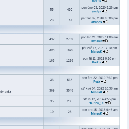
nolimit
pon úno 03, 2020 5:26 pm
55
430
jendys
pát zář 02, 2016 10:06 pm
23
147
atropos
pon led 21, 2019 11:06 am
432
2769
mm100
pát zář 17, 2021 7:10 pm
398
1870
MatesK
pon říj 11, 2021 9:10 pm
163
1298
Karlos
pon črc 22, 2019 7:32 pm
33
513
Peťa
stř kvě 04, 2022 10:38 am
369
3548
ady atd.)
MatesK
stř lis 12, 2014 4:55 pm
35
235
HOnza_UL
pon srp 15, 2016 9:46 am
10
26
MatesK