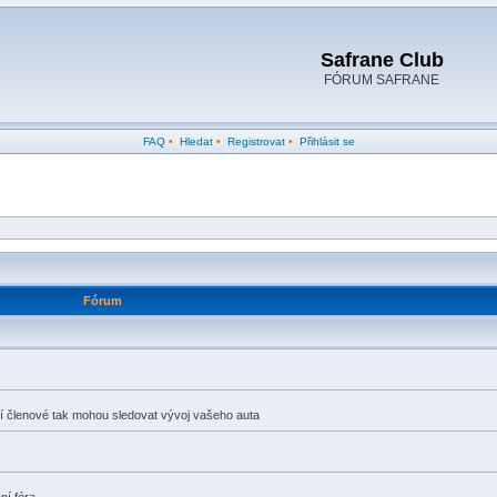
Safrane Club
FÓRUM SAFRANE
FAQ
•
Hledat
•
Registrovat
•
Přihlásit se
Fórum
tní členové tak mohou sledovat vývoj vašeho auta