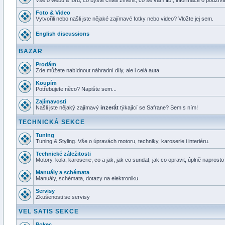
Vše o webu a fóru, co byste chtěli změnit, co se vám líbí, informace o používá
Foto & Video
Vytvořili nebo našli jste nějaké zajímavé fotky nebo video? Vložte jej sem.
English discussions
BAZAR
Prodám
Zde můžete nabídnout náhradní díly, ale i celá auta
Koupím
Potřebujete něco? Napište sem...
Zajímavosti
Našli jste nějaký zajímavý
inzerát
týkající se Safrane? Sem s ním!
TECHNICKÁ SEKCE
Tuning
Tuning & Styling. Vše o úpravách motoru, techniky, karoserie i interiéru.
Technické záležitosti
Motory, kola, karoserie, co a jak, jak co sundat, jak co opravit, úplně naprost
Manuály a schémata
Manuály, schémata, dotazy na elektroniku
Servisy
Zkušenosti se servisy
VEL SATIS SEKCE
Pokec