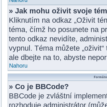
» Jak mohu oživit svoje té
Kliknutím na odkaz „Oživit tém
téma, čímž ho posunete na pr
tento odkaz nevidíte, admini
vypnul. Téma můžete „oživit“
ale dbejte na to, abyste neporu
Nahoru
Formáto
» Co je BBCode?
BBCode je zvláštní implemen
rozhoduje administrátor (můžet