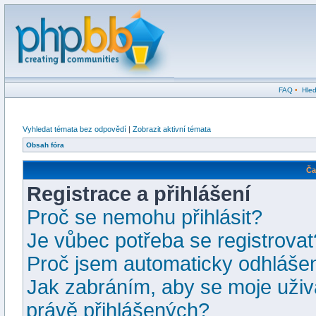
FAQ
•
Hled
Vyhledat témata bez odpovědí
|
Zobrazit aktivní témata
Obsah fóra
Ča
Registrace a přihlášení
Proč se nemohu přihlásit?
Je vůbec potřeba se registrovat
Proč jsem automaticky odhláše
Jak zabráním, aby se moje uživ
právě přihlášených?