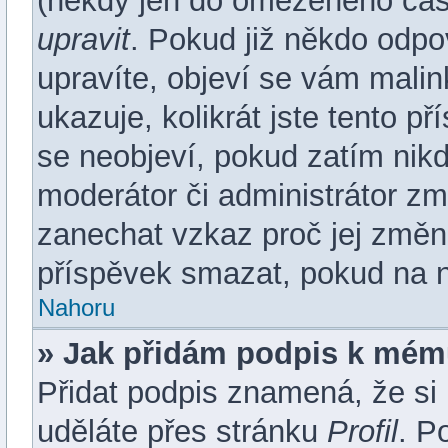
(někdy jen do omezeného času 
upravit
. Pokud již někdo odpo
upravíte, objeví se vám malin
ukazuje, kolikrát jste tento p
se neobjeví, pokud zatím ni
moderátor či administrátor změ
zanechat vzkaz proč jej změn
příspěvek smazat, pokud na n
Nahoru
» Jak přidám podpis k mém
Přidat podpis znamená, že si m
uděláte přes stránku
Profil
. P