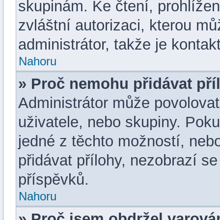
skupinám. Ke čtení, prohlížení
zvláštní autorizaci, kterou m
administrátor, takže je kontakt
Nahoru
» Proč nemohu přidávat pří
Administrátor může povolovat p
uživatele, nebo skupiny. Pok
jedné z těchto možností, nebo
přidávat přílohy, nezobrazí s
příspěvků.
Nahoru
» Proč jsem obdržel varová