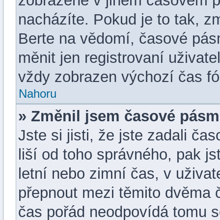
zobrazené v jiném časovém p
nacházíte. Pokud je to tak, z
Berte na vědomí, časové pás
měnit jen registrovaní uživa
vždy zobrazen výchozí čas fó
Nahoru
» Změnil jsem časové pásmo,
Jste si jisti, že jste zadali 
liší od toho správného, pak j
letní nebo zimní čas, v uživ
přepnout mezi těmito dvěma 
čas pořád neodpovídá tomu s