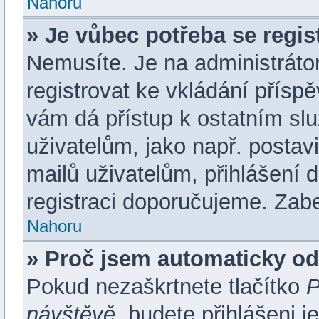
Nahoru
» Je vůbec potřeba se regis
Nemusíte. Je na administrátoro
registrovat ke vkládání přísp
vám dá přístup k ostatním 
uživatelům, jako např. postav
mailů uživatelům, přihlášení 
registraci doporučujeme. Zaber
Nahoru
» Proč jsem automaticky o
Pokud nezaškrtnete tlačítko
P
návštěvě
, budete přihlášeni 