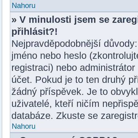
Nahoru
» V minulosti jsem se zare
přihlásit?!
Nejpravděpodobnější důvody: 
jméno nebo heslo (zkontrolujte 
registraci) nebo administráto
účet. Pokud je to ten druhý př
žádný příspěvek. Je to obvykl
uživatelé, kteří ničím nepřisp
databáze. Zkuste se zaregistr
Nahoru