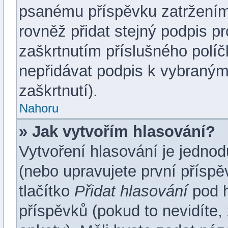
psanému příspěvku zatržení
rovněž přidat stejný podpis p
zaškrtnutím příslušného políč
nepřidávat podpis k vybraný
zaškrtnutí).
Nahoru
» Jak vytvořím hlasování?
Vytvoření hlasování je jedno
(nebo upravujete první příspě
tlačítko
Přidat hlasování
pod h
příspěvků (pokud to nevidíte