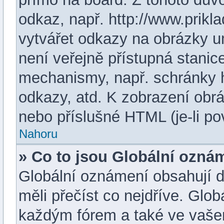
odkaz, např. http://www.prik
vytvářet odkazy na obrázky u
není veřejně přístupná stanic
mechanismy, např. schránky 
odkazy, atd. K zobrazení obr
nebo příslušné HTML (je-li po
Nahoru
» Co to jsou Globální ozná
Globální oznámení obsahují dů
měli přečíst co nejdříve. Glo
každým fórem a také ve vašem