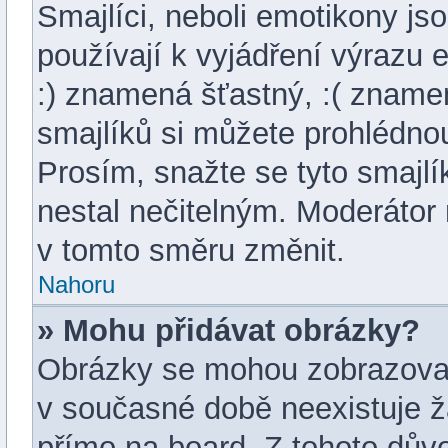
Smajlíci, neboli emotikony js
používají k vyjádření výrazu 
:) znamená šťastný, :( znam
smajlíků si můžete prohlédnou
Prosím, snažte se tyto smajl
nestal nečitelným. Moderátor
v tomto směru změnit.
Nahoru
» Mohu přidávat obrázky?
Obrázky se mohou zobrazovat 
v současné době neexistuje ž
přímo na board. Z tohoto dův