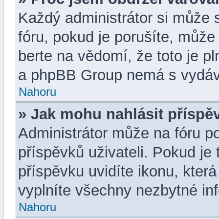
Každý administrátor si může s
fóru, pokud je porušíte, můž
berte na vědomí, že toto je p
a phpBB Group nemá s vydává
Nahoru
» Jak mohu nahlásit přísp
Administrátor může na fóru p
příspěvků uživateli. Pokud j
příspěvku uvidíte ikonu, která
vyplníte všechny nezbytné in
Nahoru