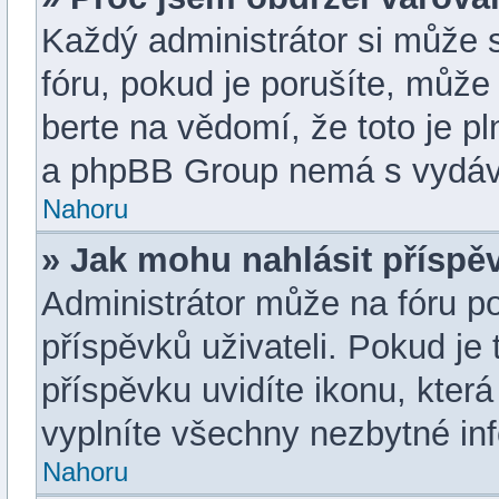
Každý administrátor si může s
fóru, pokud je porušíte, můž
berte na vědomí, že toto je p
a phpBB Group nemá s vydává
Nahoru
» Jak mohu nahlásit přísp
Administrátor může na fóru p
příspěvků uživateli. Pokud j
příspěvku uvidíte ikonu, která
vyplníte všechny nezbytné in
Nahoru