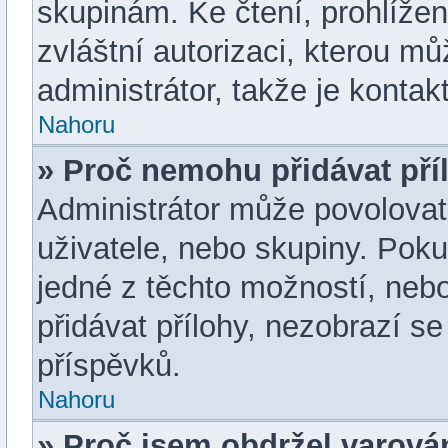
skupinám. Ke čtení, prohlížení
zvláštní autorizaci, kterou m
administrátor, takže je kontakt
Nahoru
» Proč nemohu přidávat pří
Administrátor může povolovat p
uživatele, nebo skupiny. Pok
jedné z těchto možností, nebo
přidávat přílohy, nezobrazí s
příspěvků.
Nahoru
» Proč jsem obdržel varová