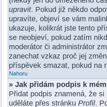
(někdy jen do omezeného času 
upravit
. Pokud již někdo odpo
upravíte, objeví se vám malin
ukazuje, kolikrát jste tento p
se neobjeví, pokud zatím ni
moderátor či administrátor změ
zanechat vzkaz proč jej změn
příspěvek smazat, pokud na n
Nahoru
» Jak přidám podpis k mém
Přidat podpis znamená, že si m
uděláte přes stránku
Profil
. P