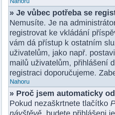
Nahoru
» Je vůbec potřeba se regis
Nemusíte. Je na administrátoro
registrovat ke vkládání přísp
vám dá přístup k ostatním 
uživatelům, jako např. postav
mailů uživatelům, přihlášení 
registraci doporučujeme. Zaber
Nahoru
» Proč jsem automaticky o
Pokud nezaškrtnete tlačítko
P
návštěvě
, budete přihlášeni 