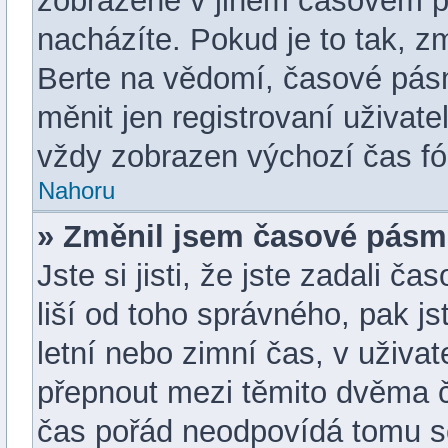
zobrazené v jiném časovém p
nacházíte. Pokud je to tak, z
Berte na vědomí, časové pás
měnit jen registrovaní uživa
vždy zobrazen výchozí čas fó
Nahoru
» Změnil jsem časové pásmo,
Jste si jisti, že jste zadali 
liší od toho správného, pak j
letní nebo zimní čas, v uživ
přepnout mezi těmito dvěma 
čas pořád neodpovídá tomu s