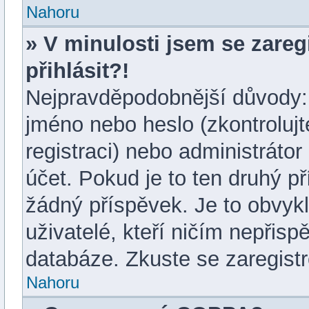
Nahoru
» V minulosti jsem se zare
přihlásit?!
Nejpravděpodobnější důvody: 
jméno nebo heslo (zkontrolujte 
registraci) nebo administráto
účet. Pokud je to ten druhý př
žádný příspěvek. Je to obvykl
uživatelé, kteří ničím nepřisp
databáze. Zkuste se zaregistr
Nahoru