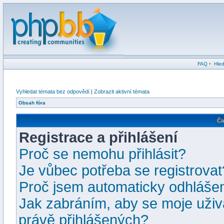
FAQ
•
Hled
Vyhledat témata bez odpovědí
|
Zobrazit aktivní témata
Obsah fóra
Ča
Registrace a přihlášení
Proč se nemohu přihlásit?
Je vůbec potřeba se registrovat
Proč jsem automaticky odhláše
Jak zabráním, aby se moje uživ
právě přihlášených?