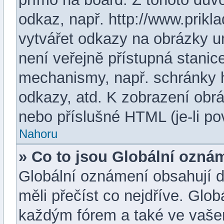
odkaz, např. http://www.prik
vytvářet odkazy na obrázky u
není veřejně přístupná stanic
mechanismy, např. schránky 
odkazy, atd. K zobrazení obr
nebo příslušné HTML (je-li po
Nahoru
» Co to jsou Globální ozná
Globální oznámení obsahují dů
měli přečíst co nejdříve. Glo
každým fórem a také ve vašem