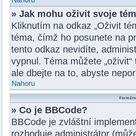
» Jak mohu oživit svoje té
Kliknutím na odkaz „Oživit tém
téma, čímž ho posunete na pr
tento odkaz nevidíte, admini
vypnul. Téma můžete „oživit“
ale dbejte na to, abyste neporu
Nahoru
Formáto
» Co je BBCode?
BBCode je zvláštní implemen
rozhoduje administrátor (můžet