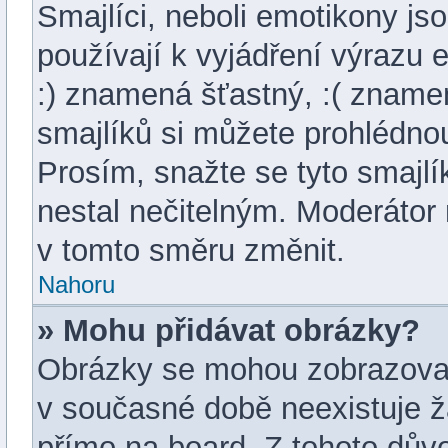
Smajlíci, neboli emotikony js
používají k vyjádření výrazu 
:) znamená šťastný, :( znam
smajlíků si můžete prohlédnou
Prosím, snažte se tyto smajl
nestal nečitelným. Moderátor
v tomto směru změnit.
Nahoru
» Mohu přidávat obrázky?
Obrázky se mohou zobrazovat 
v současné době neexistuje ž
přímo na board. Z tohoto dův