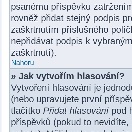
psanému příspěvku zatržení
rovněž přidat stejný podpis p
zaškrtnutím příslušného políč
nepřidávat podpis k vybraný
zaškrtnutí).
Nahoru
» Jak vytvořím hlasování?
Vytvoření hlasování je jedno
(nebo upravujete první příspě
tlačítko
Přidat hlasování
pod h
příspěvků (pokud to nevidíte