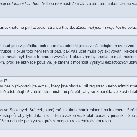
moji přítomnost na fóru
. Volbou možnosti
aktivujete tuto funkci. Online v
Ano
zmáčkněte na přihlašovací stránce tlačítko
Zapomněl jsem svoje heslo
, pokr
Pokud jsou v pořádku, pak se mohla odehrát jedna z následujících dvou věcí.
trukce. Pokud toto není ten případ, pak váš účet musí být aktivován. Někter
egistrovali, byli byste k tomuto vyzváni. Pokud vám byl zaslán e-mail, násled
dem, proč se aktivace používá, je zmenšit možnost výskytu
nežádoucích
uživa
sit?!
heslo (zkontrolujte e-mail, který jste obdrželi při registraci) nebo administ
lně odstraňují uživatelé, kteří ničím nepřispěli, aby se zmenšila velikost dat
n ve Spojených Státech, který má za úkol chránit mládež na internetu. Stránk
upců, aby tyto data uložil. Tento zákon však platí pouze v jurisdikci Spojenýc
e a nebude poskytovat právni podporu v jakémkoliv kontextu.