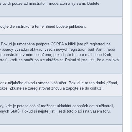
ás uvidí pouze administrátoři, moderátoři a vy sami. Budete
ačujte dle instrukcí a téměř ihned budete přihlášeni.
 Pokud je umožněna podpora COPPA a klikli jste při registraci na
é boardy vyžadují aktivaci všech nových registrací, buď Vámi, nebo
ujte instrukce v něm obsažené, pokud jste tento e-mail neobdrželi,
telů, kteří se snaží pouze obtěžovat. Pokud si jste jisti, že e-mailová
rátor z nějakého důvodu smazal váš účet. Pokud je to ten druhý případ,
abáze. Zkuste se zaregistrovat znovu a zapojte se do diskuzí.
y, kde je potencionální možnost ukládání osobních dat o uživateli,
h Států. Pokud si nejste jisti, jestli toto platí i na vašem fóru,