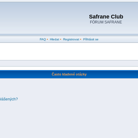
Safrane Club
FÓRUM SAFRANE
FAQ
•
Hledat
•
Registrovat
•
Přihlásit se
Často kladené otázky
ihlášených?