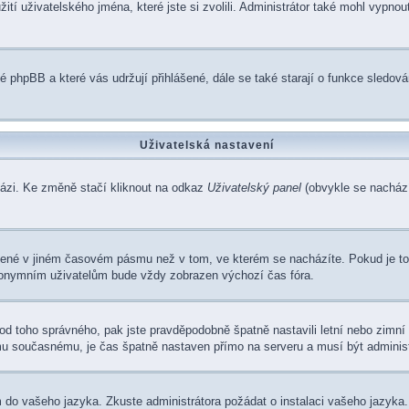
tí uživatelského jména, které jste si zvolili. Administrátor také mohl vypnou
é phpBB a které vás udržují přihlášené, dále se také starají o funkce sledov
Uživatelská nastavení
bázi. Ke změně stačí kliknout na odkaz
Uživatelský panel
(obvykle se nachází
zené v jiném časovém pásmu než v tom, ve kterém se nacházíte. Pokud je to
Anonymním uživatelům bude vždy zobrazen výchozí čas fóra.
iší od toho správného, pak jste pravděpodobně špatně nastavili letní nebo zim
 současnému, je čas špatně nastaven přímo na serveru a musí být adminis
rum do vašeho jazyka. Zkuste administrátora požádat o instalaci vašeho jazyk