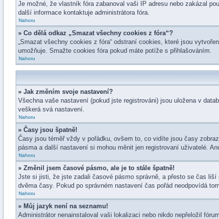
Je možné, že vlastník fóra zabanoval vaši IP adresu nebo zakázal použi
další informace kontaktuje administrátora fóra.
Nahoru
» Co dělá odkaz „Smazat všechny cookies z fóra“?
„Smazat všechny cookies z fóra“ odstraní cookies, které jsou vytvořen
umožňuje. Smažte cookies fóra pokud máte potíže s přihlašováním.
Nahoru
» Jak změním svoje nastavení?
Všechna vaše nastavení (pokud jste registrováni) jsou uložena v data
veškerá svá nastavení.
Nahoru
» Časy jsou špatně!
Časy jsou téměř vždy v pořádku, ovšem to, co vidíte jsou časy zobra
pásma a další nastavení si mohou měnit jen registrovaní uživatelé. 
Nahoru
» Změnil jsem časové pásmo, ale je to stále špatně!
Jste si jisti, že jste zadali časové pásmo správně, a přesto se čas l
dvěma časy. Pokud po správném nastavení čas pořád neodpovídá tomu
Nahoru
» Můj jazyk není na seznamu!
Administrátor nenainstaloval vaši lokalizaci nebo nikdo nepřeložil fó