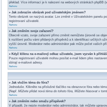
překlad. Více informací je k nalezení na webových stránkách phpBB (v
Nahoru
» Jak zobrazím obrázek pod uživatelským jménem?
Tento obrázek se nazývá avatar. Lze změnit v Uživatelském panelu pod
registrovaní uživatelé.
Nahoru
» Jak změním svoje zařazení?
Obecně vzato, svoje zařazení přímo změnit nemůžete (úrovně se objev
k rozlišení počtu vámi přidaných příspěvků a k identifikaci určitých u
vyšší úrovně. Moderátor nebo administrátor pak může počet vašich pří
Nahoru
» Když kliknu na e-mailový odkaz uživatele, jsem vyzván k přihláš
Pouze registrovaní uživatelé mohou posílat e-mail lidem přes nastaven
sbírají e-mailové adresy.
Nahoru
» Jak vložím téma do fóra?
Jednoduše. Klikněte na příslušné tlačítko na obrazovce fóra nebo tém
(Např.
Můžete přidat nová téma do tohoto fóra, Můžete hlasovat v tomto
Nahoru
» Jak změním nebo smažu příspěvek?
V případě, že nejste moderátor nebo administrátor, tak můžete upravo