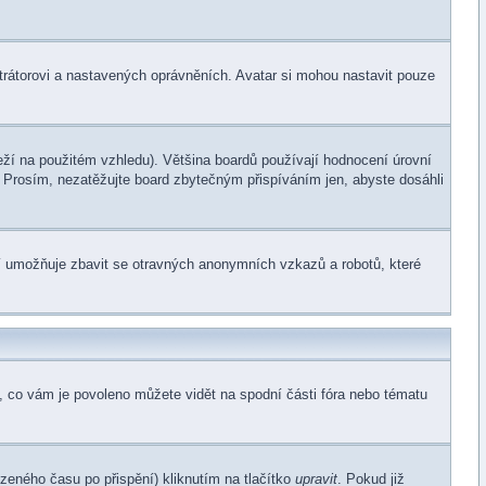
trátorovi a nastavených oprávněních. Avatar si mohou nastavit pouze
ží na použitém vzhledu). Většina boardů používají hodnocení úrovní
d. Prosím, nezatěžujte board zbytečným přispíváním jen, abyste dosáhli
ení umožňuje zbavit se otravných anonymních vzkazů a robotů, které
o, co vám je povoleno můžete vidět na spodní části fóra nebo tématu
zeného času po přispění) kliknutím na tlačítko
upravit
. Pokud již