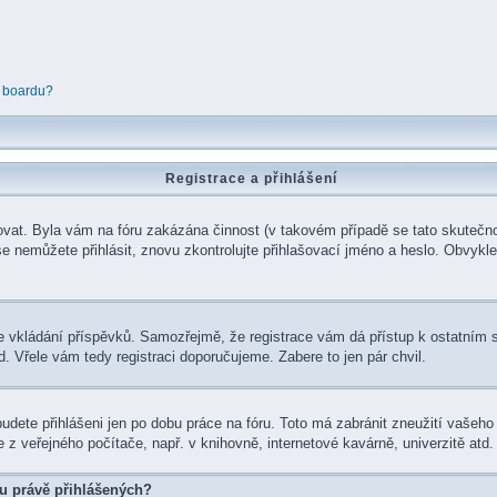
í boardu?
Registrace a přihlášení
trovat. Byla vám na fóru zakázána činnost (v takovém případě se tato skutečno
le se nemůžete přihlásit, znovu zkontrolujte přihlašovací jméno a heslo. Obvyk
vat ke vkládání příspěvků. Samozřejmě, že registrace vám dá přístup k ostat
d. Vřele vám tedy registraci doporučujeme. Zabere to jen pár chvil.
budete přihlášeni jen po dobu práce na fóru. Toto má zabránit zneužití vašeho
z veřejného počítače, např. v knihovně, internetové kavárně, univerzitě atd.
u právě přihlášených?