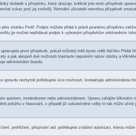
inký dodatek u příspěvku, který ukazuje, kolikrát jste tento příspěvek uprav
anechat vzkaz proč jej změnili). Normální uživatelé nemohou příspěvek smazat
e přes stránku
Profil
. Podpis můžete přidat k právě psanému příspěvku zatr
rofilu (je možné nepřidávat podpis k vybraným příspěvkům odstraněním tohot
upravujete první příspěvek, pokud můžete) měli byste vidět tlačítko
Přidat h
kety a pak alespoň dvě možnosti (nastavte napsáním název otázky a kliknět
je administrátor boardu.
e opravdu nezbytně potřebujete více možností, kontaktujte administrátora fór
ím autorem, moderátorem nebo administrátorem. Úpravu zahájíte kliknutím na
it položku v hlasování, v případě již uskutečněné volby to tak může učinit 
ení, prohlížení, přispívání atd. potřebujete zvláštní autorizaci, kterou může 