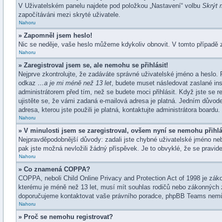
V Uživatelském panelu najdete pod položkou „Nastavení“ volbu
Skrýt 
započítáváni mezi skryté uživatele.
Nahoru
» Zapomněl jsem heslo!
Nic se neděje, vaše heslo můžeme kdykoliv obnovit. V tomto případě 
Nahoru
» Zaregistroval jsem se, ale nemohu se přihlásit!
Nejprve zkontrolujte, že zadáváte správné uživatelské jméno a heslo. 
odkaz
…a je mi méně než 13 let
, budete muset následovat zaslané ins
administrátorem před tím, než se budete moci přihlásit. Když jste se r
ujistěte se, že vámi zadaná e-mailová adresa je platná. Jedním důvo
adresa, kterou jste použili je platná, kontaktujte administrátora boardu.
Nahoru
» V minulosti jsem se zaregistroval, ovšem nyní se nemohu přihlá
Nejpravděpodobnější důvody: zadali jste chybné uživatelské jméno nebo 
pak jste možná nevložili žádný příspěvek. Je to obvyklé, že se pravide
Nahoru
» Co znamená COPPA?
COPPA, neboli Child Online Privacy and Protection Act of 1998 je záko
kterému je méně než 13 let, musí mít souhlas rodičů nebo zákonných zást
doporučujeme kontaktovat vaše právního poradce, phpBB Teams nemůž
Nahoru
» Proč se nemohu registrovat?