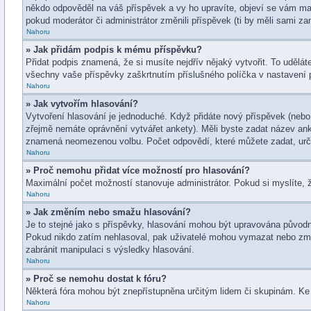
někdo odpověděl na váš příspěvek a vy ho upravíte, objeví se vám mal
pokud moderátor či administrátor změnili příspěvek (ti by měli sami z
Nahoru
» Jak přidám podpis k mému příspěvku?
Přidat podpis znamená, že si musíte nejdřív nějaký vytvořit. To udělát
všechny vaše příspěvky zaškrtnutím příslušného políčka v nastavení p
Nahoru
» Jak vytvořím hlasování?
Vytvoření hlasování je jednoduché. Když přidáte nový příspěvek (nebo 
zřejmě nemáte oprávnění vytvářet ankety). Měli byste zadat název an
znamená neomezenou volbu. Počet odpovědí, které můžete zadat, urču
Nahoru
» Proč nemohu přidat více možností pro hlasování?
Maximální počet možností stanovuje administrátor. Pokud si myslíte, ž
Nahoru
» Jak změním nebo smažu hlasování?
Je to stejné jako s příspěvky, hlasování mohou být upravována původn
Pokud nikdo zatím nehlasoval, pak uživatelé mohou vymazat nebo změn
zabránit manipulaci s výsledky hlasování.
Nahoru
» Proč se nemohu dostat k fóru?
Některá fóra mohou být znepřístupněna určitým lidem či skupinám. Ke čt
Nahoru