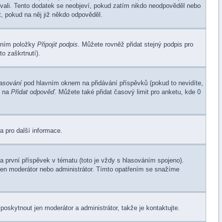
ovali. Tento dodatek se neobjeví, pokud zatím nikdo neodpověděl nebo
, pokud na něj již někdo odpověděl.
žením položky
Připojit podpis
. Můžete rovněž přidat stejný podpis pro
o zaškrtnutí).
lasování
pod hlavním oknem na přidávání příspěvků (pokud to nevidíte,
e na
Přidat odpověď
. Můžete také přidat časový limit pro anketu, kde 0
a pro další informace.
 první příspěvek v tématu (toto je vždy s hlasováním spojeno).
jen moderátor nebo administrátor. Tímto opatřením se snažíme
poskytnout jen moderátor a administrátor, takže je kontaktujte.