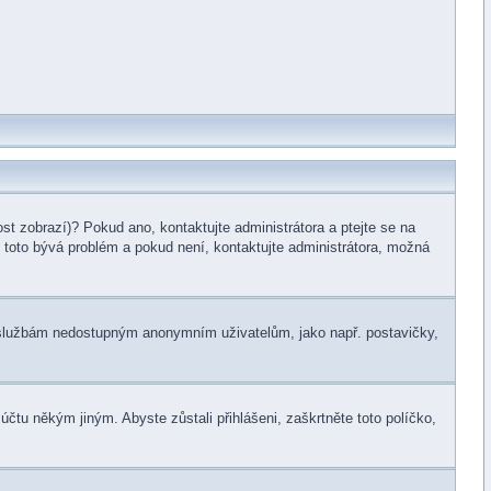
st zobrazí)? Pokud ano, kontaktujte administrátora a ptejte se na
le toto bývá problém a pokud není, kontaktujte administrátora, možná
ním službám nedostupným anonymním uživatelům, jako např. postavičky,
 účtu někým jiným. Abyste zůstali přihlášeni, zaškrtněte toto políčko,