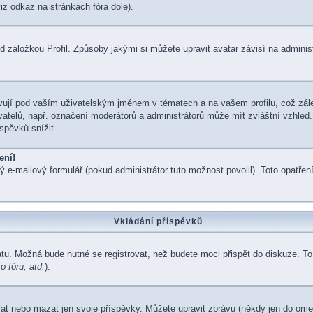
iz odkaz na stránkách fóra dole).
 záložkou Profil. Způsoby jakými si můžete upravit avatar závisí na adminis
ují pod vaším uživatelským jménem v tématech a na vašem profilu, což zále
živatelů, např. označení moderátorů a administrátorů může mít zvláštní vzhle
spěvků snížit.
ení!
ý e-mailový formulář (pokud administrátor tuto možnost povolil). Toto opatř
Vkládání příspěvků
atu. Možná bude nutné se registrovat, než budete moci přispět do diskuze. T
 fóru, atd.
).
vat nebo mazat jen svoje příspěvky. Můžete upravit zprávu (někdy jen do ome