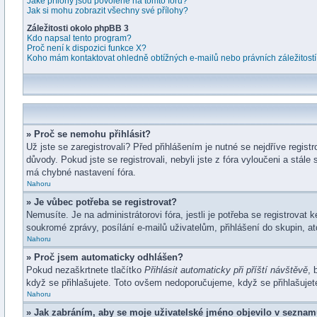
Jaké přílohy jsou povolené na tomto fóru?
Jak si mohu zobrazit všechny své přílohy?
Záležitosti okolo phpBB 3
Kdo napsal tento program?
Proč není k dispozici funkce X?
Koho mám kontaktovat ohledně obtížných e-mailů nebo právních záležitost
» Proč se nemohu přihlásit?
Už jste se zaregistrovali? Před přihlášením je nutné se nejdříve regis
důvody. Pokud jste se registrovali, nebyli jste z fóra vyloučeni a stá
má chybné nastavení fóra.
Nahoru
» Je vůbec potřeba se registrovat?
Nemusíte. Je na administrátorovi fóra, jestli je potřeba se registro
soukromé zprávy, posílání e-mailů uživatelům, přihlášení do skupin, at
Nahoru
» Proč jsem automaticky odhlášen?
Pokud nezaškrtnete tlačítko
Přihlásit automaticky při příští návštěvě
, 
když se přihlašujete. Toto ovšem nedoporučujeme, když se přihlašujete 
Nahoru
» Jak zabráním, aby se moje uživatelské jméno objevilo v seznam