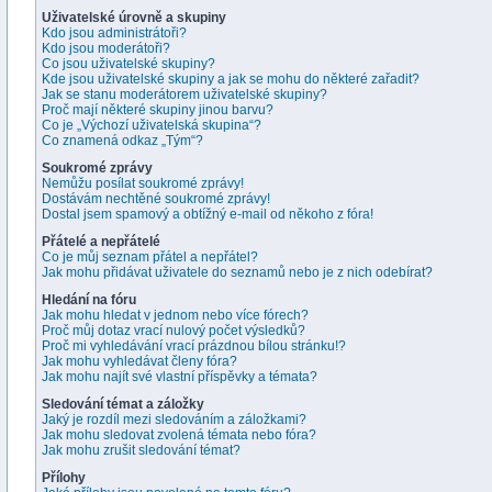
Uživatelské úrovně a skupiny
Kdo jsou administrátoři?
Kdo jsou moderátoři?
Co jsou uživatelské skupiny?
Kde jsou uživatelské skupiny a jak se mohu do některé zařadit?
Jak se stanu moderátorem uživatelské skupiny?
Proč mají některé skupiny jinou barvu?
Co je „Výchozí uživatelská skupina“?
Co znamená odkaz „Tým“?
Soukromé zprávy
Nemůžu posílat soukromé zprávy!
Dostávám nechtěné soukromé zprávy!
Dostal jsem spamový a obtížný e-mail od někoho z fóra!
Přátelé a nepřátelé
Co je můj seznam přátel a nepřátel?
Jak mohu přidávat uživatele do seznamů nebo je z nich odebírat?
Hledání na fóru
Jak mohu hledat v jednom nebo více fórech?
Proč můj dotaz vrací nulový počet výsledků?
Proč mi vyhledávání vrací prázdnou bílou stránku!?
Jak mohu vyhledávat členy fóra?
Jak mohu najít své vlastní příspěvky a témata?
Sledování témat a záložky
Jaký je rozdíl mezi sledováním a záložkami?
Jak mohu sledovat zvolená témata nebo fóra?
Jak mohu zrušit sledování témat?
Přílohy